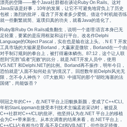
漂亮的空降——整个Java社群都在谈论Ruby On Rails。这对
Java应该是好事，10年的发展，让它不可避免地背负上了历史
包袱；激烈的批评，蕴含了开发者多少爱恨。借这个时机能否练
就一些删繁就简、返璞归真的功夫，就看Java的造化了。
Ruby靠Ruby On Rails咸鱼翻生，说明一个道理:语言本身已无
足轻重，要紧的是应用框架和运行平台。改名作Delphi
Language的Object Pascal，实在也是输在这上头。. N E T 开发
工具市场的大输家是Borland，大赢家是微软，Borland在一个由
对手制订规则的拳台上，被打得遍体鳞伤。87:12，这个让人联
想到“完胜”或者“完败”的比分，就是.NET开发人员中，使用
VS.NET 和Delphi.NET的比例。Borland再不振作，明年今日，
恐怕就是“人面不知何处去”的境况了。回想数年前Delphi风光无
限，怎不令人神伤？《IT大败局》中描写的那个“胡吃海塞的法
国佬”，尚能饭否？
弱冠之年的C++，在.NET平台上旧貌换新颜，变成了C++/CLI。
年初StanLippman在接受本刊技术主编孟岩采访时，被提及
C++社群对C++/CLI的批评。他坚持认为在.NET 平台上的移植
会为C++带来新生。从本次调查的结果来看，在.NET平台上，
C++/CLI占有相当位置,虽不及C#和VB.NET，但也弥足骄傲。