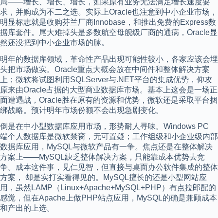
局——增长、增长、增长，如果原有业务无法满足增长速度要
求，并购成为不二之选。实际上Oracle也注意到中小企业市场，
明显标志就是收购芬兰厂商Innobase，和推出免费的Express数
据库套件。尾大难掉头是多数航空母舰级厂商的通病，Oracle显
然还没把到中小企业市场的脉。
明年的数据库领域，革命性产品出现可能性较小，各家应该会埋
头把市场做实。Oracle重点大概会放在中间件和整体解决方案
上；微软将试图利用SQLServer与.NET平台的集成优势，仰攻
原来由Oracle占据的大型商业数据库市场。基本上这会是一场正
面遭遇战，Oracle胜在原有的资源和优势，微软还是采取平台捆
绑战略。预计明年市场份额不会出现急剧变化。
倒是在中小型数据库应用市场，形势耐人寻味。Windows PC
端个人数据库是微软禁脔，无可置疑；工作组级和小企业级内部
数据库应用，MySQL与微软产品有一争。焦点还是在整体解决
方案上——MySQL缺乏整体解决方案，只能靠成本优势去竞
争。成本这件事，见仁见智，但直接与桌面办公软件集成的整体
方案， 却是实打实看得见的。MySQL擅长的还是小型网站应
用，虽然LAMP（Linux+Apache+MySQL+PHP）有点拉郎配的
感觉，但在Apache上做PHP站点应用，MySQL的确是兼顾成本
和产出的上选。