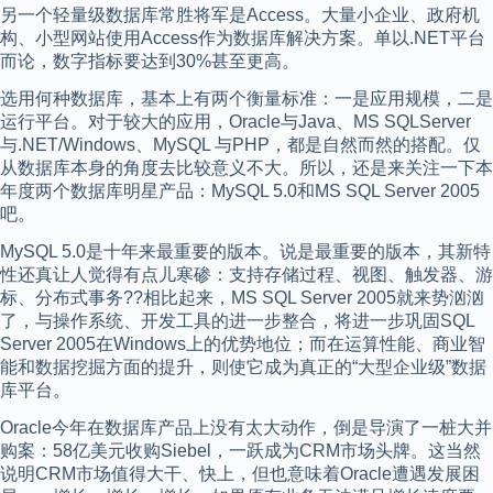
另一个轻量级数据库常胜将军是Access。大量小企业、政府机
构、小型网站使用Access作为数据库解决方案。单以.NET平台
而论，数字指标要达到30%甚至更高。
选用何种数据库，基本上有两个衡量标准：一是应用规模，二是
运行平台。对于较大的应用，Oracle与Java、MS SQLServer
与.NET/Windows、MySQL 与PHP，都是自然而然的搭配。仅
从数据库本身的角度去比较意义不大。所以，还是来关注一下本
年度两个数据库明星产品：MySQL 5.0和MS SQL Server 2005
吧。
MySQL 5.0是十年来最重要的版本。说是最重要的版本，其新特
性还真让人觉得有点儿寒碜：支持存储过程、视图、触发器、游
标、分布式事务??相比起来，MS SQL Server 2005就来势汹汹
了，与操作系统、开发工具的进一步整合，将进一步巩固SQL
Server 2005在Windows上的优势地位；而在运算性能、商业智
能和数据挖掘方面的提升，则使它成为真正的“大型企业级”数据
库平台。
Oracle今年在数据库产品上没有太大动作，倒是导演了一桩大并
购案：58亿美元收购Siebel，一跃成为CRM市场头牌。这当然
说明CRM市场值得大干、快上，但也意味着Oracle遭遇发展困