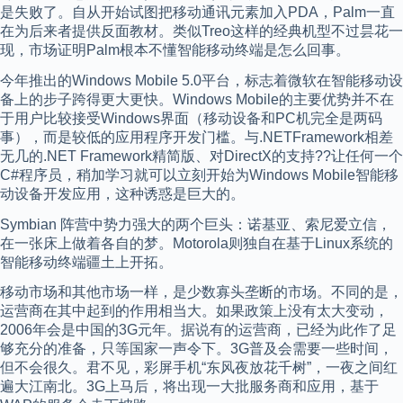
是失败了。自从开始试图把移动通讯元素加入PDA，Palm一直
在为后来者提供反面教材。类似Treo这样的经典机型不过昙花一
现，市场证明Palm根本不懂智能移动终端是怎么回事。
今年推出的Windows Mobile 5.0平台，标志着微软在智能移动设
备上的步子跨得更大更快。Windows Mobile的主要优势并不在
于用户比较接受Windows界面（移动设备和PC机完全是两码
事），而是较低的应用程序开发门槛。与.NETFramework相差
无几的.NET Framework精简版、对DirectX的支持??让任何一个
C#程序员，稍加学习就可以立刻开始为Windows Mobile智能移
动设备开发应用，这种诱惑是巨大的。
Symbian 阵营中势力强大的两个巨头：诺基亚、索尼爱立信，
在一张床上做着各自的梦。Motorola则独自在基于Linux系统的
智能移动终端疆土上开拓。
移动市场和其他市场一样，是少数寡头垄断的市场。不同的是，
运营商在其中起到的作用相当大。如果政策上没有太大变动，
2006年会是中国的3G元年。据说有的运营商，已经为此作了足
够充分的准备，只等国家一声令下。3G普及会需要一些时间，
但不会很久。君不见，彩屏手机“东风夜放花千树”，一夜之间红
遍大江南北。3G上马后，将出现一大批服务商和应用，基于