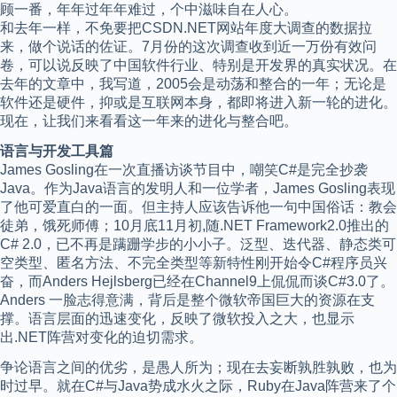
顾一番，年年过年年难过，个中滋味自在人心。
和去年一样，不免要把CSDN.NET网站年度大调查的数据拉
来，做个说话的佐证。7月份的这次调查收到近一万份有效问
卷，可以说反映了中国软件行业、特别是开发界的真实状况。在
去年的文章中，我写道，2005会是动荡和整合的一年；无论是
软件还是硬件，抑或是互联网本身，都即将进入新一轮的进化。
现在，让我们来看看这一年来的进化与整合吧。
语言与开发工具篇
James Gosling在一次直播访谈节目中，嘲笑C#是完全抄袭
Java。作为Java语言的发明人和一位学者，James Gosling表现
了他可爱直白的一面。但主持人应该告诉他一句中国俗话：教会
徒弟，饿死师傅；10月底11月初,随.NET Framework2.0推出的
C# 2.0，已不再是蹒跚学步的小小子。泛型、迭代器、静态类可
空类型、匿名方法、不完全类型等新特性刚开始令C#程序员兴
奋，而Anders Hejlsberg已经在Channel9上侃侃而谈C#3.0了。
Anders 一脸志得意满，背后是整个微软帝国巨大的资源在支
撑。语言层面的迅速变化，反映了微软投入之大，也显示
出.NET阵营对变化的迫切需求。
争论语言之间的优劣，是愚人所为；现在去妄断孰胜孰败，也为
时过早。就在C#与Java势成水火之际，Ruby在Java阵营来了个