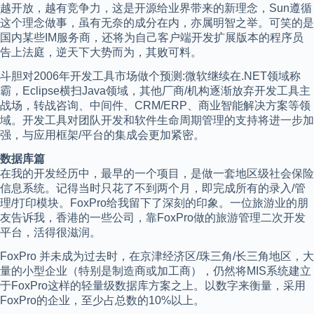
越开放，越有竞争力，这是开源给业界带来的新理念，Sun遵循
这个理念做事，虽有无奈的成分在内，亦属明智之举。可笑的是
国内某些IM服务商，还将为自己客户端开发扩展版本的程序员
告上法庭，逆天下大势而为，其败可料。
斗胆对2006年开发工具市场做个预测:微软继续在.NET领域称
霸，Eclipse横扫Java领域，其他厂商/机构逐渐放弃开发工具主
战场，转战咨询、中间件、CRM/ERP、商业智能解决方案等领
域。开发工具对团队开发和软件生命周期管理的支持将进一步加
强，与应用框架/平台的集成会更加紧密。
数据库篇
在我的开发经历中，最早的一个项目，是做一套地区级社会保险
信息系统。记得当时只花了不到两个月，即完成所有的录入/管
理/打印模块。FoxPro给我留下了深刻的印象。一位旅游业的朋
友告诉我，香港的一些公司，靠FoxPro做的旅游管理二次开发
平台，活得很滋润。
FoxPro 并未成为过去时，在京津经济区/珠三角/长三角地区，大
量的小型企业（特别是制造商或加工商），仍然将MIS系统建立
于FoxPro这样的轻量级数据库方案之上。以数字来衡量，采用
FoxPro的企业，至少占总数的10%以上。