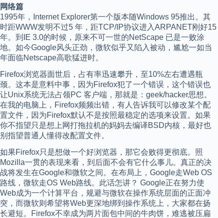
网络篇
1995年，Internet Explorer第一个版本随Windows 95推出。其
时距WWW发明不过5 年，距TCP/IP协议进入ARPANET刚好15
年。到IE 3.0的时候，原来不可一世的NetScape 已是一败涂
地。如今Google风头正劲，微软似乎又陷入被动，尴尬一如当
年面临Netscape高歌猛进时。
Firefox浏览器面世后，占有率迅速攀升，至10%左右遭遇瓶
颈。这本是意料中事，因为Firefox犯了一个错误，这个错误也
让Unix系统无法占领PC 客户端，那就是：geek/hacker思想。
在我的电脑上，Firefox频频出错，有人告诉我可以修改某个配
置文件，因为Firefox默认不是按照最稳定的选项来设置。如果
你不指望只是想上网打拖拉机的妈妈去编译BSD内核，最好也
别指望普通人懂得改配置文件。
如果Firefox只是想做一个好浏览器，那它会败得更彻底。照
Mozilla一贯的表现来看，到后面不会有它什么事儿。真正的决
战将发生在Google和微软之间。在布局上，Google走Web OS
路线，微软走OS Web路线。此话怎讲？ Google正在努力使
Web成为一个计算平台，规避与微软在操作系统层面的正面冲
突，而微软则希望将Web更深地绑到操作系统上，大家都在扬
长避短。Firefox不幸成为两片面包中间的牛肉饼，难逃被压扁