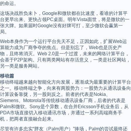
的命运。
这场决战胜负未卜，Google和微软都在比速度，看谁的计算平
台更早出来、更快占领PC桌面。明年Vista面世，将是微软的一
张大牌。如果届时Google没有好牌可打，至少微软会赢第一
局。
Web本身作为一个运行平台先天不足，正因如此，扩展Web运
算能力成为厂商争夺的焦点。但是别忘了，Web也是历史产
物，且终将消灭。Web 2.0是一个过渡，未来的网络计算平台，
会基于P2P架构。只有两类网站有存活意义，一类是社区网站，
另一类是服务网站。
移动篇
移动终端越来越向智能化方向发展，逐渐成为最重要的计算平台
之一。移动终端之争，向来有两股势力：一股势力从通讯设备向
计算设备靠拢，另一股则反之。前者的代表是Nokia、
Siemens、Motorola等传统移动通讯设备厂商，后者的代表是
Palm和微软。Sony是个异数，在合并Ericsson手机业务后，从
PDA市场直接切入移动通讯市场，并通过一系列高端商务手
机，把两者直接融合起来。
尽管有许多忠实“胖友（Palm用户）”捧场，Palm的尝试最终还