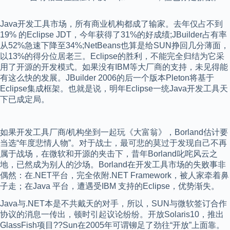
Java开发工具市场，所有商业机构都成了输家。去年仅占不到
19% 的Eclipse JDT，今年获得了31%的好成绩;JBuilder占有率
从52%急速下降至34%;NetBeans也算是给SUN挣回几分薄面，
以13%的得分位居老三。Eclipse的胜利，不能完全归结为它采
用了开源的开发模式。如果没有IBM等大厂商的支持，未见得能
有这么快的发展。JBuilder 2006的后一个版本Pleton将基于
Eclipse集成框架。也就是说，明年Eclipse一统Java开发工具天
下已成定局。
如果开发工具厂商/机构坐到一起玩《大富翁》，Borland估计要
当选“年度悲情人物”。对于战士，最可悲的莫过于发现自己不再
属于战场，在微软和开源的夹击下，昔年Borland叱咤风云之
地，已然成为别人的沙场。Borland在开发工具市场的失败事非
偶然：在.NET平台，完全依附.NET Framework，被人家牵着鼻
子走；在Java 平台，遭遇受IBM 支持的Eclipse，优势渐失。
Java与.NET本是不共戴天的对手，所以，SUN与微软签订合作
协议的消息一传出，顿时引起议论纷纷。开放Solaris10，推出
GlassFish项目??Sun在2005年可谓铆足了劲往“开放”上面靠。