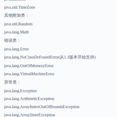
java.util.TimeZone
其他附加类：
java.util.Random
java.lang.Math
错误类：
java.lang.Error
java.lang.NoClassDeFoundError(从1.1版本开始支持)
java.lang.OutOfMemoryError
java.lang.VirtualMachineError
异常类：
java.lang.Exception
java.lang.ArithmeticException
java.lang.ArrayIndexOutOfBoundsException
java.lang.ArrayStoreException