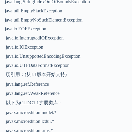
java.lang.StringIndexOutOfBoundsException
java.util.EmptyStackException
java.util.EmptyNoSuchElementException
java.io.EOFException
java.io.InterruptedIOException
java.io.IOException
java.io.UnsupportedEncodingException
java.io.UTFDataFormatException
弱引用：(从1.1版本开始支持)
java.lang.ref.Reference
java.lang.ref.WeakReference
以下为CLDC1.1扩展类库：
javax.microedition.midlet.*
javax.microedition.lcdui.*
javax.microedition..rms.*