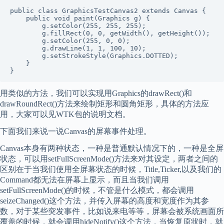
public class GraphicsTestCanvas2 extends Canvas {

    public void paint(Graphics g) {

        g.setColor(255, 255, 255);

        g.fillRect(0, 0, getWidth(), getHeight());

        g.setColor(255, 0, 0);

        g.drawLine(1, 1, 100, 10);

        g.setStrokeStyle(Graphics.DOTTED);

    }

}
用类似的方法，我们可以实现用Graphics的drawRect()和
drawRoundRect()方法来绘制矩形和圆角矩形，具体的方法应
用，大家可以见WTK包的说明文档。
下面我们来说一说Canvas的屏幕事件处理。
Canvas本身有两种状态，一种是普通默认情况下的，一种是全屏
状态，可以用setFullScreenMode()方法来对其设定，两者之间的
区别在于当我们使用全屏幕状态的时候，Title,Ticker,以及我们的
Command都无法在屏幕上显示，而且当我们调用
setFullScreenMode()的时候，不管是什么模式，都会调用
seizeChanged()这个方法，并传入屏幕的高度和宽度作为其参
数，对于某些突发事件，比如说来电等等，屏幕会被系统画面所
覆盖的时候，就会调用hideNotify()这个方法，当恢复原状时，就