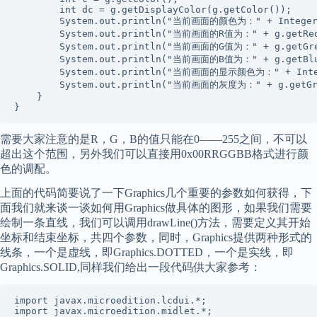
        int dc = g.getDisplayColor(g.getColor());

        System.out.println("当前画面的颜色为：" + Integer.
        System.out.println("当前画面的R值为：" + g.getRedC
        System.out.println("当前画面的G值为：" + g.getGree
        System.out.println("当前画面的B值为：" + g.getBlue
        System.out.println("当前画面的显示颜色为：" + Intege
        System.out.println("当前画面的灰度为：" + g.getGra
    }

}
需要大家注意的是R，G，B的值只能在0——255之间，不可以
超出这个范围，另外我们可以直接用0x00RRGGBB格式进行颜
色的调配。
上面的代码简要说了一下Graphics几个重要的参数如何获得，下
面我们就来谈一谈如何用Graphics做具体的图形，如果我们需要
绘制一条直线，我们可以调用drawLine()方法，需要定义其开始
坐标和结束坐标，共四个参数，同时，Graphics提供两种形式的
线条，一个是虚线，即Graphics.DOTTED，一个是实线，即
Graphics.SOLID,同样我们给出一段代码供大家参考：
import javax.microedition.lcdui.*;

import javax.microedition.midlet.*;
