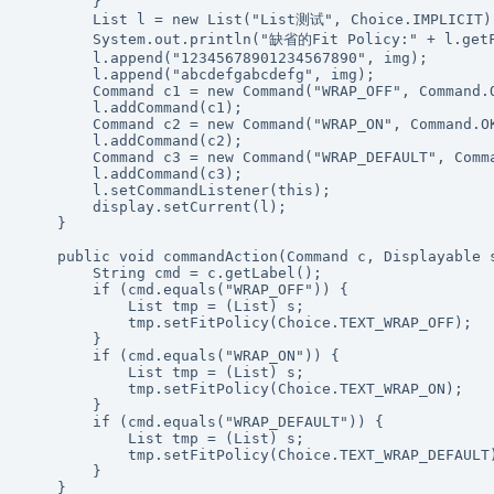
        }

        List l = new List("List测试", Choice.IMPLICIT);
        System.out.println("缺省的Fit Policy:" + l.getF
        l.append("12345678901234567890", img);

        l.append("abcdefgabcdefg", img);

        Command c1 = new Command("WRAP_OFF", Command.O
        l.addCommand(c1);

        Command c2 = new Command("WRAP_ON", Command.OK
        l.addCommand(c2);

        Command c3 = new Command("WRAP_DEFAULT", Comma
        l.addCommand(c3);

        l.setCommandListener(this);

        display.setCurrent(l);

    }

    public void commandAction(Command c, Displayable s
        String cmd = c.getLabel();

        if (cmd.equals("WRAP_OFF")) {

            List tmp = (List) s;

            tmp.setFitPolicy(Choice.TEXT_WRAP_OFF);

        }

        if (cmd.equals("WRAP_ON")) {

            List tmp = (List) s;

            tmp.setFitPolicy(Choice.TEXT_WRAP_ON);

        }

        if (cmd.equals("WRAP_DEFAULT")) {

            List tmp = (List) s;

            tmp.setFitPolicy(Choice.TEXT_WRAP_DEFAULT)
        }

    }
