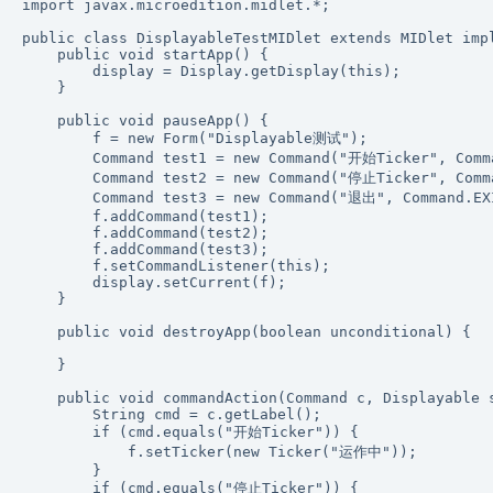
import javax.microedition.midlet.*;

public class DisplayableTestMIDlet extends MIDlet impl
    public void startApp() {

        display = Display.getDisplay(this);

    }

    public void pauseApp() {

        f = new Form("Displayable测试");

        Command test1 = new Command("开始Ticker", Comma
        Command test2 = new Command("停止Ticker", Comma
        Command test3 = new Command("退出", Command.EXI
        f.addCommand(test1);

        f.addCommand(test2);

        f.addCommand(test3);

        f.setCommandListener(this);

        display.setCurrent(f);

    }

    public void destroyApp(boolean unconditional) {

    }

    public void commandAction(Command c, Displayable s
        String cmd = c.getLabel();

        if (cmd.equals("开始Ticker")) {

            f.setTicker(new Ticker("运作中"));

        }

        if (cmd.equals("停止Ticker")) {
