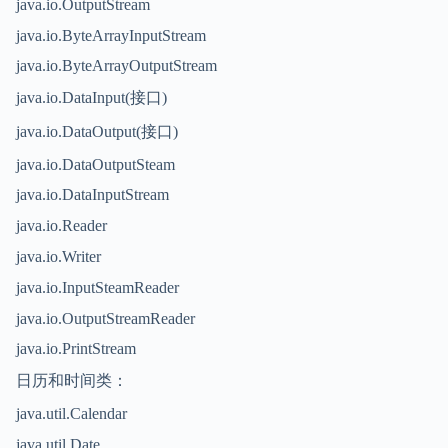
java.io.OutputStream
java.io.ByteArrayInputStream
java.io.ByteArrayOutputStream
java.io.DataInput(接口)
java.io.DataOutput(接口)
java.io.DataOutputSteam
java.io.DataInputStream
java.io.Reader
java.io.Writer
java.io.InputSteamReader
java.io.OutputStreamReader
java.io.PrintStream
日历和时间类：
java.util.Calendar
java.util.Date