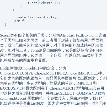
            f.setTicker(null);

        }

    }

    private Display display;

    Form f;

Screen类有四个相关的子类，分别为Alert,List,TextBox,Form,这四
个子类可以细分为两类，前三者属于封装了较复杂用户界面的
类，我们只能单纯的拿来使用，对于其内部的组成结构无法修
改；相对前三者，Form则是自由的多，它是默认缺省没有任何
用户界面的组件，它类似于一个容器，可以容纳Item类的子类，
以构成复杂的图形用户界面.
List组件根据Choice接口中的定义，分为
Choice.EXCLUSIVE,Choice.MULTIPLE,Choice.IMPLICIT三种，
它们之间的区别也很简单，你只需从字面便可读出区别来，分别
为单选类型的，多选类型的，简易式的单选，IMPLICIT和
EXCLUSIVE的最大区别在于,Choice.IMLICIT类型的List会在用
户选择之后立刻触发时间，并将List.SELECT_COMMAND做为
commandAction()函数的第一个参数传入，经由次判别，我们可
以知道事件是否由List触发，因为这种类型的List在同一时间只有