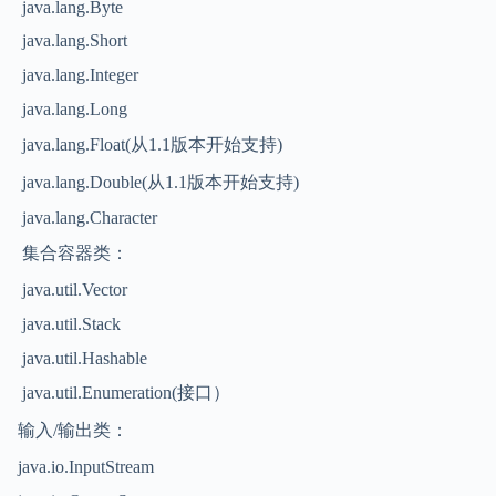
java.lang.Byte
java.lang.Short
java.lang.Integer
java.lang.Long
java.lang.Float(从1.1版本开始支持)
java.lang.Double(从1.1版本开始支持)
java.lang.Character
集合容器类：
java.util.Vector
java.util.Stack
java.util.Hashable
java.util.Enumeration(接口）
输入/输出类：
java.io.InputStream