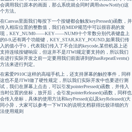
会调用我们原本的画面，那么系统就会同时调用showNotify()这
个方法。
在Canvas里面我们每按下一个按键都会触发keyPressed()函数，并
传入相应位置的整数值，我们在MIDP规范中可以很容易的发
现，KEY_NUM0——KEY——NUM9十个常数分别代表键盘上
的0-9,还有两个功能键，KEY_STAR,KEY_POUND,如果我们传
入的值小于0，代表我们传入了不合法的keycode,某些机器上还
支持连续按键响应，但这并不是JTWI规定要支持的，所以我们
在进行实际开发之前一定要用我们前面讲到的hasRepeatEvents()
方法来进行判定。
在索爱P910C这样的高端手机上，还支持屏幕的触控事件，同样
这也不是JTWI做了硬性规定，所以我们实际开发中也要进行测
试，我们在屏幕上点击，可以引发pointerPressed()函数，并传入
当时位置的坐标，放开后，会引发pointerReleased()函数，同样也
会传入坐标，具体的使用方法和keyPressed()以及keyReleased()大
同小异，大家可以参考一下WTK的说明文档获得比较详细的方
法使用规则