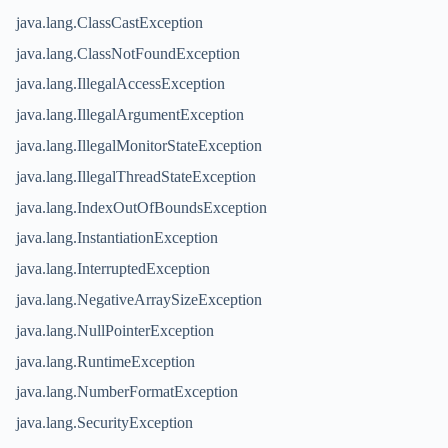
java.lang.ClassCastException
java.lang.ClassNotFoundException
java.lang.IllegalAccessException
java.lang.IllegalArgumentException
java.lang.IllegalMonitorStateException
java.lang.IllegalThreadStateException
java.lang.IndexOutOfBoundsException
java.lang.InstantiationException
java.lang.InterruptedException
java.lang.NegativeArraySizeException
java.lang.NullPointerException
java.lang.RuntimeException
java.lang.NumberFormatException
java.lang.SecurityException