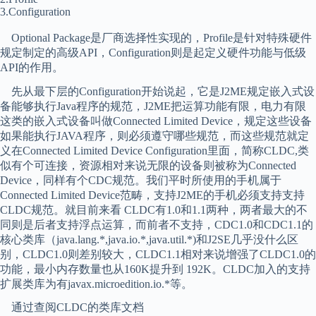
3.Configuration
Optional Package是厂商选择性实现的，Profile是针对特殊硬件
规定制定的高级API，Configuration则是起定义硬件功能与低级
API的作用。
先从最下层的Configuration开始说起，它是J2ME规定嵌入式设
备能够执行Java程序的规范，J2ME把运算功能有限，电力有限
这类的嵌入式设备叫做Connected Limited Device，规定这些设备
如果能执行JAVA程序，则必须遵守哪些规范，而这些规范就定
义在Connected Limited Device Configuration里面，简称CLDC,类
似有个可连接，资源相对来说无限的设备则被称为Connected
Device，同样有个CDC规范。我们平时所使用的手机属于
Connected Limited Device范畴，支持J2ME的手机必须支持支持
CLDC规范。就目前来看 CLDC有1.0和1.1两种，两者最大的不
同则是后者支持浮点运算，而前者不支持，CDC1.0和CDC1.1的
核心类库（java.lang.*,java.io.*,java.util.*)和J2SE几乎没什么区
别，CLDC1.0则差别较大，CLDC1.1相对来说增强了CLDC1.0的
功能，最小内存数量也从160K提升到 192K。CLDC加入的支持
扩展类库为有javax.microedition.io.*等。
通过查阅CLDC的类库文档