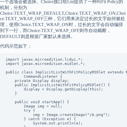
一个选项会被选择。Choice接口给List提供了一种叫Fit Policy的
机制，分别为
Choice.TEXT_WRAP_DEFAULT,Choice.TEXT_WRAP_ON,Choi
ce.TEXT_WRAP_OFF三种，它们用来决定过长的文字如何被处
理，使用Choice.TEXT_WRAP_ON时，过长的文字会自动编排
到下一行，而Choice.TEXT_WRAP_OFF则市自动截断，
DEFAULT则是根据厂家默认来选择。
代码示范如下：
import javax.microedition.lcdui.*;

import javax.microedition.midlet.*;

public class ImplicitListWithFitPolicyMIDlet extends M
        CommandListener {

    private Display display;

    public ImplicitListWithFitPolicyMIDlet() {

        display = Display.getDisplay(this);

    }

    public void startApp() {

        Image img = null;

        try {

            img = Image.createImage("/A.png");

        } catch (Exception e) {

            System.out.println(e);
