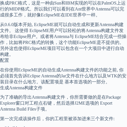
换成PRC格式，这是一种由Sun和IBM实现的可以在PalmOS上运
行的MIDP格式。所以我们可以看到在Ant世界中Antenna可以完
成很多工作，就好像EclipseME在IDE世界中一样。
从0.6.0版本开始, EclipseME就可以自动生成和更新Antenna构建
文件。 这使得 EclipseME用户可以轻松的将Antenna构建文件发
布给非Eclipse用户。或者将Antenna与 EclipseME结合完成一些操
作，比如将PRC格式的转换，这个功能EclipseME是不提供的。
另外这也使得EclipseME项目可以包含在一个大项目中进行自动
构建。
配置
在你使用EclipseME的自动生成Antenna构建文件的功能之前, 你
必须首先告诉Eclipse Antenna的Jar文件在什么地方以及WTK的安
装目录在什么地方。该配置项是 基本首选项的一部分。
生成Antenna构建文件
为了准确的导出Antenna构建文件，你所需要做的是在Package
Explorer窗口对工程点右键，然后选择J2ME选项的 Export
Antenna Build Files子项。
第一次完成该操作后，你的工程里被添加进来三个新文件: