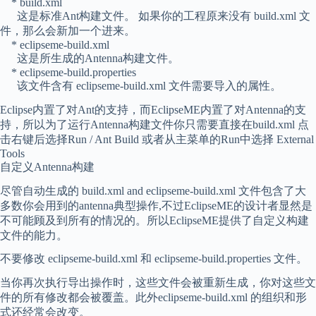
* build.xml
这是标准Ant构建文件。 如果你的工程原来没有 build.xml 文
件，那么会新加一个进来。
* eclipseme-build.xml
这是所生成的Antenna构建文件。
* eclipseme-build.properties
该文件含有 eclipseme-build.xml 文件需要导入的属性。
Eclipse内置了对Ant的支持，而EclipseME内置了对Antenna的支
持，所以为了运行Antenna构建文件你只需要直接在build.xml 点
击右键后选择Run / Ant Build 或者从主菜单的Run中选择 External
Tools
自定义Antenna构建
尽管自动生成的 build.xml and eclipseme-build.xml 文件包含了大
多数你会用到的antenna典型操作,不过EclipseME的设计者显然是
不可能顾及到所有的情况的。所以EclipseME提供了自定义构建
文件的能力。
不要修改 eclipseme-build.xml 和 eclipseme-build.properties 文件。
当你再次执行导出操作时，这些文件会被重新生成，你对这些文
件的所有修改都会被覆盖。此外eclipseme-build.xml 的组织和形
式还经常会改变。