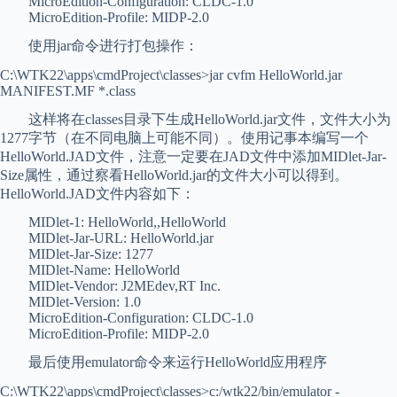
MicroEdition-Configuration: CLDC-1.0
MicroEdition-Profile: MIDP-2.0
使用jar命令进行打包操作：
C:\WTK22\apps\cmdProject\classes>jar cvfm HelloWorld.jar
MANIFEST.MF *.class
这样将在classes目录下生成HelloWorld.jar文件，文件大小为
1277字节（在不同电脑上可能不同）。使用记事本编写一个
HelloWorld.JAD文件，注意一定要在JAD文件中添加MIDlet-Jar-
Size属性，通过察看HelloWorld.jar的文件大小可以得到。
HelloWorld.JAD文件内容如下：
MIDlet-1: HelloWorld,,HelloWorld
MIDlet-Jar-URL: HelloWorld.jar
MIDlet-Jar-Size: 1277
MIDlet-Name: HelloWorld
MIDlet-Vendor: J2MEdev,RT Inc.
MIDlet-Version: 1.0
MicroEdition-Configuration: CLDC-1.0
MicroEdition-Profile: MIDP-2.0
最后使用emulator命令来运行HelloWorld应用程序
C:\WTK22\apps\cmdProject\classes>c:/wtk22/bin/emulator -