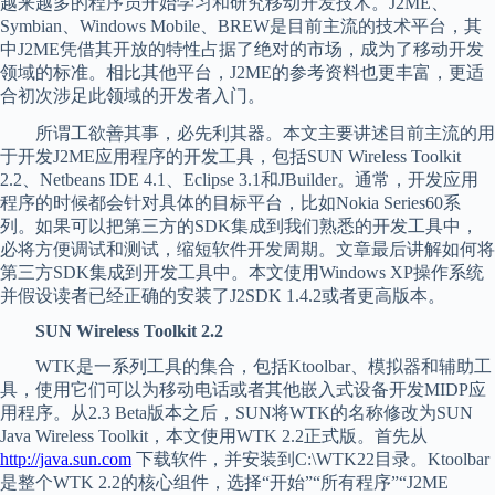
越来越多的程序员开始学习和研究移动开发技术。J2ME、
Symbian、Windows Mobile、BREW是目前主流的技术平台，其
中J2ME凭借其开放的特性占据了绝对的市场，成为了移动开发
领域的标准。相比其他平台，J2ME的参考资料也更丰富，更适
合初次涉足此领域的开发者入门。
所谓工欲善其事，必先利其器。本文主要讲述目前主流的用
于开发J2ME应用程序的开发工具，包括SUN Wireless Toolkit
2.2、Netbeans IDE 4.1、Eclipse 3.1和JBuilder。通常，开发应用
程序的时候都会针对具体的目标平台，比如Nokia Series60系
列。如果可以把第三方的SDK集成到我们熟悉的开发工具中，
必将方便调试和测试，缩短软件开发周期。文章最后讲解如何将
第三方SDK集成到开发工具中。本文使用Windows XP操作系统
并假设读者已经正确的安装了J2SDK 1.4.2或者更高版本。
SUN Wireless Toolkit 2.2
WTK是一系列工具的集合，包括Ktoolbar、模拟器和辅助工
具，使用它们可以为移动电话或者其他嵌入式设备开发MIDP应
用程序。从2.3 Beta版本之后，SUN将WTK的名称修改为SUN
Java Wireless Toolkit，本文使用WTK 2.2正式版。首先从
http://java.sun.com
下载软件，并安装到C:\WTK22目录。Ktoolbar
是整个WTK 2.2的核心组件，选择“开始”“所有程序”“J2ME