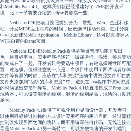
其他的Windows软件的安装方式一样，依次安装Netbeans IDE 4.1
和Mobility Pack 4.1。这样我们就已经搭建好了J2ME的开发环
境，比下一节将要介绍的eclipse要容易一些。
Netbeans IDE把项目按照类别分为：常规、Web、企业和移
动。开发MIDP应用程序的时候，应该选择移动分类。在此分类
中可以新建Mobile Application、Mobile Library，还可以直接导入
WTK自带的Demo项目。
Netbeans IDE和Mobility Pack提供的项目管理功能非常出
色，将目标平台、应用程序描述符、编译运行、混淆、签名等功
能集成在了一起。开发者只需要选中项目，右键选择属性即可配
置上述选项。值得注意的一点是，当项目中使用了图片或者媒体
文件等资源的时候，应该在“库和资源”选项中讲资源文件所在的
文件夹添加到“捆绑的库和资源” 中。避免在java程序中访问资源
的时候抛出空指针异常。Mobility Pack 4.1还直接集成了Proguard
混淆器，可以设置混淆的级别，混淆的级别越高，混淆的力度就
越大。
Mobility Pack 4.1提供了可视化用户界面设计器，开发者可
以使用鼠标通过拖拽的方式设计应用程序的用户界面，通过流程
控制器实现界面之间的跳转，而不用编写任何代码。无线连接向
导是Mobility Pack 4.1另一新特性，可以方便快速的开发出端到