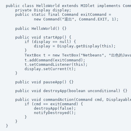
public class HelloWorld extends MIDlet implements Comm
    private Display display;

    public static final Command exitCommand =

            new Command("退出", Command.EXIT, 1);

    public HelloWorld() {}

    public void startApp() {

        if (display == null) {

            display = Display.getDisplay(this);

        }

        TextBox t = new TextBox("Netbeans", "出色的Ja
        t.addCommand(exitCommand);

        t.setCommandListener(this);

        display.setCurrent(t);

    }

    public void pauseApp() {}

    public void destroyApp(boolean unconditional) {}

    public void commandAction(Command cmd, Displayable
        if (cmd == exitCommand) {

            destroyApp(false);

            notifyDestroyed();

        }

    }

}