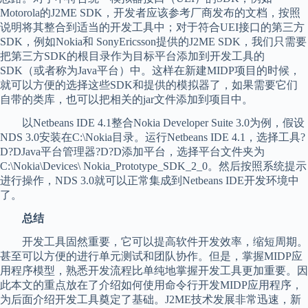
Motorola的J2ME SDK，开发者应该参考厂商发布的文档，按照
说明将其整合到适当的开发工具中；对于符合UEI接口的第三方
SDK，例如Nokia和 SonyEricsson提供的J2ME SDK，我们只需要
把第三方SDK的根目录作为目标平台添加到开发工具的
SDK（或者称为Java平台）中。这样在新建MIDP项目的时候，
就可以方便的选择这些SDK和提供的模拟器了，如果需要它们
自带的类库，也可以把相关的jar文件添加到项目中。
以Netbeans IDE 4.1整合Nokia Developer Suite 3.0为例，假设
NDS 3.0安装在C:\Nokia目录。运行Netbeans IDE 4.1，选择工具?
D?DJava平台管理器?D?D添加平台，选择平台文件夹为
C:\Nokia\Devices\ Nokia_Prototype_SDK_2_0。然后按照系统提示
进行操作，NDS 3.0就可以正常集成到Netbeans IDE开发环境中
了。
总结
开发工具固然重要，它可以提高软件开发效率，缩短周期。
甚至可以方便的进行单元测试和团队协作。但是，掌握MIDP应
用程序模型，熟悉开发流程比单纯地掌握开发工具更加重要。因
此本文的重点放在了介绍如何使用命令行开发MIDP应用程序，
为后面介绍开发工具奠定了基础。J2ME技术发展非常迅速，新