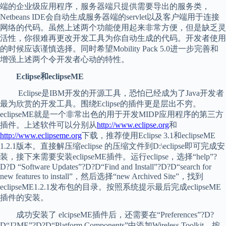
端的企业级应用程序，服务器端只提供需要导出的服务类，
Netbeans IDE会自动生成服务器端的servlet以及客户端用于连接
网络的代码。虽然上述两个功能使用起来非常方便，但是缺乏灵
活性，你很难再更改开发工具为你自动生成的代码。开发者使用
的时候应该谨慎选择。同时希望Mobility Pack 5.0进一步完善和
增强上述两个令开发者心动的特性。
Eclipse和eclipseME
Eclipse是IBM开发的开源工具，恐怕已经成为了Java开发者
最为欣赏的开发工具。围绕Eclipse的插件更是层出不穷。
eclipseME就是一个非常出色的用于开发MIDP应用程序的第三方
插件。上述软件可以分别从
http://www.eclipse.org
和
http://www.eclipseme.org
下载，推荐使用Eclipse 3.1和eclipseME
1.2.1版本。直接解压缩eclipse 的压缩文件到D:\eclipse即可完成安
装，接下来需要安装eclipseME插件。运行eclipse，选择“help”?
D?D “Software Updates”?D?D“Find and Install”?D?D“search for
new features to install”，然后选择“new Archived Site”，找到
eclipseME1.2.1发布包的目录。按照系统提示最后完成eclipseME
插件的安装。
成功安装了 elcipseME插件后，还需要在“Preferences”?D?
D“J2ME”?D?D“Platform Components”中添加Wireless Toolkit，按