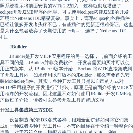
照系统提示将前面安装的WTk 2.2加入，这样就彻底搭建了
eclipse开发J2ME程序的环境。可见使用eclipse搭建J2ME的开发
环境比Netbeans IDE稍显复杂。事实上，管理eclipse的各种插件
已经让很多开发者头疼不已，有些插件的更新还很难保证。这也
是为什么笔者放弃了长期使用的 eclipse，选择了Netbeans IDE
4.1。
JBuilder
JBuilder是开发MIDP应用程序的另一选择，与前面介绍的工
具不同的是，JBuilder并非免费软件，开发者需要购买才可以使
用正式版本。从 JBuilder 9版本开始，Borland将WTK直接集成到
了开发工具内。如果使用以前版本的JBuilder，那么需要首先安
装MoblieSet插件。其实，各种开发工具只是以自己的方式对
MIDP应用程序的开发进行了封装，原理还是前面介绍的MIDP应
用程序的开发流程。因此这里不对如何使用JBuilder开发J2ME程
序做过多介绍，读者可以参考开发工具的帮助文档。
开发工具集成第三方SDK
设备制造商的SDK各式各样，很难全面讲解如何将它们集
成到一种或者多种开发工具中，本节的目标在于介绍一种整合的
思路。对于不符合统一模拟器接口（UEI）的SDK，例如