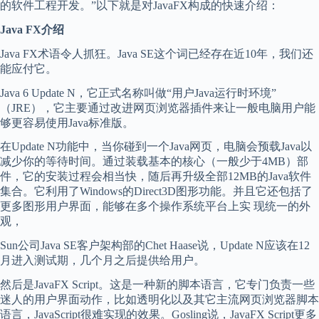
的软件工程开发。”以下就是对JavaFX构成的快速介绍：
Java FX介绍
Java FX术语令人抓狂。Java SE这个词已经存在近10年，我们还
能应付它。
Java 6 Update N，它正式名称叫做“用户Java运行时环境”
（JRE），它主要通过改进网页浏览器插件来让一般电脑用户能
够更容易使用Java标准版。
在Update N功能中，当你碰到一个Java网页，电脑会预载Java以
减少你的等待时间。通过装载基本的核心（一般少于4MB）部
件，它的安装过程会相当快，随后再升级全部12MB的Java软件
集合。它利用了Windows的Direct3D图形功能。并且它还包括了
更多图形用户界面，能够在多个操作系统平台上实 现统一的外
观，
Sun公司Java SE客户架构部的Chet Haase说，Update N应该在12
月进入测试期，几个月之后提供给用户。
然后是JavaFX Script。这是一种新的脚本语言，它专门负责一些
迷人的用户界面动作，比如透明化以及其它主流网页浏览器脚本
语言，JavaScript很难实现的效果。Gosling说，JavaFX Script更多