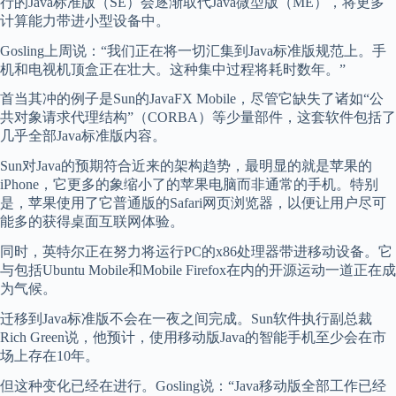
行的Java标准版（SE）会逐渐取代Java微型版（ME），将更多
计算能力带进小型设备中。
Gosling上周说：“我们正在将一切汇集到Java标准版规范上。手
机和电视机顶盒正在壮大。这种集中过程将耗时数年。”
首当其冲的例子是Sun的JavaFX Mobile，尽管它缺失了诸如“公
共对象请求代理结构”（CORBA）等少量部件，这套软件包括了
几乎全部Java标准版内容。
Sun对Java的预期符合近来的架构趋势，最明显的就是苹果的
iPhone，它更多的象缩小了的苹果电脑而非通常的手机。特别
是，苹果使用了它普通版的Safari网页浏览器，以便让用户尽可
能多的获得桌面互联网体验。
同时，英特尔正在努力将运行PC的x86处理器带进移动设备。它
与包括Ubuntu Mobile和Mobile Firefox在内的开源运动一道正在成
为气候。
迁移到Java标准版不会在一夜之间完成。Sun软件执行副总裁
Rich Green说，他预计，使用移动版Java的智能手机至少会在市
场上存在10年。
但这种变化已经在进行。Gosling说：“Java移动版全部工作已经