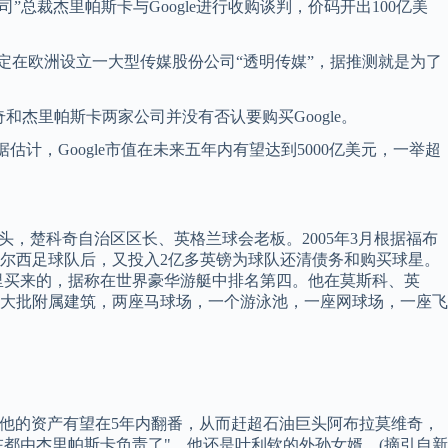
裁杰里帕斯卡与Google进行收购谈判，价码开出100亿美
公司拟定在欧洲设立一大型传媒股份公司“透明传媒”，据推测就是为了
维奇和杰里帕斯卡两家公司并没有否认要购买Google。
而据估计，Google市值在未来五年内有望达到5000亿美元，一举超
24日-)，俄罗斯寡头，楚科奇自治区区长、英格兰球会老板。2005年3月根据福布
国切尔西足球队后，又投入2亿多英镑为球队还清债务和购买球星。
伦那里买来的，据称在世界豪华游艇中排名第四。他在莫斯科、英
一大批附属建筑，两座马球场，一个游泳池，一座网球场，一座飞
他的资产有望在5年内翻番，从而赶超石油巨头阿布拉莫维奇，
都由杰里帕斯卡负责了"。他还是叶利钦的外孙女婿。(摘引自新