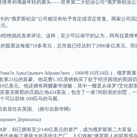
和俄最年轻的寡头——世界第二大铝业公司“俄罗斯铝业公司”总
”和杰里帕斯卡的“俄罗斯铝业”公司都没有给予肯定或否定答复。两家
美元。
Capital拒绝就此发表评论。这样，至少可以保守的认为，阿布拉莫
le公司的股票达每股710多美元，总市值已经达到了2000多亿美元。
文：Рома?н Арка?дьевич Абрамо?вич，1966年10月
排名第21位的富豪。他花费1.3亿英镑购买了处于经济困境的英
据称价值10亿美元。他还拥有两艘豪华游艇，其中一艘是从保罗?艾
苏塞克斯郡的庄园占地424英亩，包含了一座7间卧室的别墅，
可以容纳 100匹马的马厩。
居住在英国。 (摘引自新华网)
ович Дерипаска)
岁，却已拥有至少140亿美元的资产，成为俄罗斯第二大富翁，
杰氏收购了俄最大的手纸生产厂，人们戏称"俄罗斯人的屁股现在