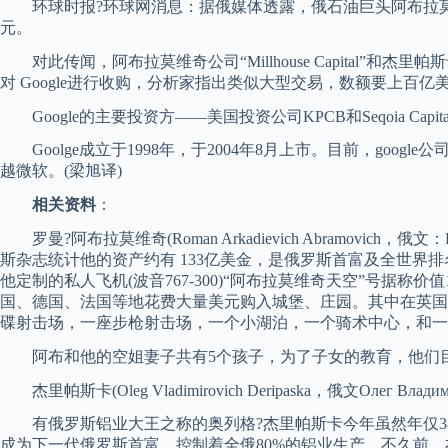
环球时报?环球网消息：据俄媒体透露，俄石油巨头阿布拉莫维奇
元。
对此传闻，阿布拉莫维奇公司“Millhouse Capital
对 Google进行收购，分析家指出类似大型交易，数额要上百亿
Google的主要投资方——美国投资公司KPCB和Seqoia 
Goolge成立于1998年，于2004年8月上市。目前，goog
越微软。(梁旭译)
相关资料
：
罗曼?阿布拉莫维奇(Roman Arkadievich Abramovich，俄
斯杂志统计他的资产约有 133亿美金，是俄罗斯首富及全世界
他定制的私人飞机(波音767-300)“阿布拉莫维奇天空”号
国、德国、法国等地花费大量美元购入城堡、庄园。其中在英国
碟射击场，一座步枪射击场，一个小湖泊，一个骑术中心，和一个
阿布和他的空姐妻子共有5个孩子，为了子女的教育，他们目前
杰里帕斯卡(Oleg Vladimirovich Deripaska，俄文Олег Владимир
有俄罗斯铝业大王之称的奥列格?杰里帕斯卡今年虽然年仅38
成为下一代俄罗斯首富。控制着全俄80%的铝业生产。不久前，