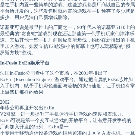
是在手机内置一些简单的游戏。这些游戏都是厂商以自己的专属
平台所开发的，这些发售时就内置的游戏在手机预存了多少就是
多少，用户无法自己新增或删除。
诺基亚可说是最早推出的厂商之一，90年代末的诺基亚5110上的
最经典的“贪食蛇”游戏到现在还让那些第一代手机玩家们津津乐
道。其后其他一些手机厂商顺应潮流步伐，纷纷在新推出的手机
里加入游戏。如爱立信T28般狭小的屏幕上也可以玩精彩的“俄
罗斯方块“游戏。
In-Fusio ExEn娱乐平台
法国In-Fusio公司看中了这个市场，在2001年推出了
ExEn（Execution Engine）游戏平台。通过把专属的ExEn芯片加
入手机内，赋予手机彩色画面与流畅的执行速度，让手机也有掌
上游戏机那样的效果
2002
年该公司再度开发出ExEn
V2引擎，进一步提升了手机运行手机游戏的速度和表现力。
ExEn可说是第一个交互式游戏的开放平台，让有意开发手机的
厂商加入开发的行列。ExEn是一
个专用于移动通信设备游戏的结构紧凑的ＪＡＶＡ虚拟机。一旦