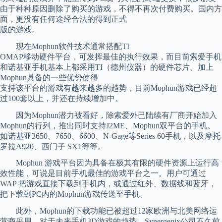
由于种种原因删除了购买的游戏，不得不再次付费购买。国内方
面，更没有任何途经合法的得到正式
版的游戏。
现在Mophun软件技术通常搭配TI
OMAP移动硬件平台，可发挥最佳的执行效果，而目前索爱手机
和诺基亚手机基本上都采用TI（德州仪器）的硬件芯片。加上
Mophun具备的一些优势使得
支持该平台的游戏有越来越多的趋势，目前Mophun游戏已经超
过100套以上，并还在持续增加中。
因为Mophun潜力被看好，除索爱外已陆续有厂商开始加入
Mophun的行列，推出同时支持J2ME、Mophun双平台的手机。
如诺基亚3650、7650、6600、N-Gage等Series 60手机，以及摩托
罗拉A920、西门子 SX1等等。
Mophun 游戏平台因为具备在极其有限的硬件资源上运行高
效性能，可说是目前手机最佳的游戏平台之一。用户可通过
WAP 把游戏直接下载到手机内，或通过红外、数据线和蓝牙，
把下载到PC内的Mophun游戏传送至手机。
此外，Mophun的下载功能已被超过12家欧洲与北美网络运
营商采用。对于未来手机3D游戏的趋势，Synergenix公司不久前