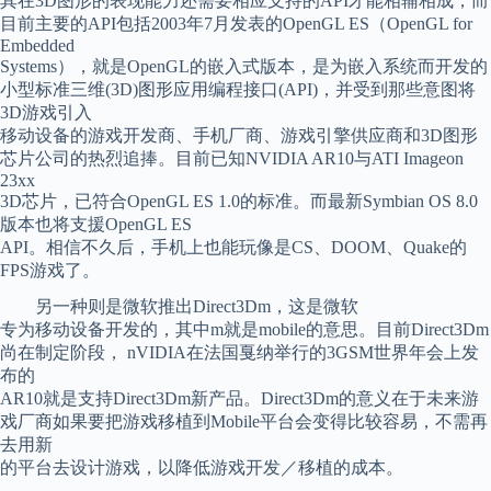
其在3D图形的表现能力还需要相应支持的API才能相辅相成，而
目前主要的API包括2003年7月发表的OpenGL ES（OpenGL for
Embedded
Systems），就是OpenGL的嵌入式版本，是为嵌入系统而开发的
小型标准三维(3D)图形应用编程接口(API)，并受到那些意图将
3D游戏引入
移动设备的游戏开发商、手机厂商、游戏引擎供应商和3D图形
芯片公司的热烈追捧。目前已知NVIDIA AR10与ATI Imageon
23xx
3D芯片，已符合OpenGL ES 1.0的标准。而最新Symbian OS 8.0
版本也将支援OpenGL ES
API。相信不久后，手机上也能玩像是CS、DOOM、Quake的
FPS游戏了。
另一种则是微软推出Direct3Dm，这是微软
专为移动设备开发的，其中m就是mobile的意思。目前Direct3Dm
尚在制定阶段， nVIDIA在法国戛纳举行的3GSM世界年会上发
布的
AR10就是支持Direct3Dm新产品。Direct3Dm的意义在于未来游
戏厂商如果要把游戏移植到Mobile平台会变得比较容易，不需再
去用新
的平台去设计游戏，以降低游戏开发／移植的成本。