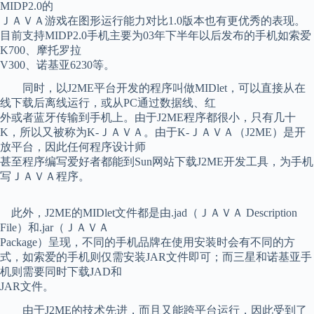
MIDP2.0的
ＪＡＶＡ游戏在图形运行能力对比1.0版本也有更优秀的表现。
目前支持MIDP2.0手机主要为03年下半年以后发布的手机如索爱
K700、摩托罗拉
V300、诺基亚6230等。
同时，以J2ME平台开发的程序叫做MIDlet，可以直接从在
线下载后离线运行，或从PC通过数据线、红
外或者蓝牙传输到手机上。由于J2ME程序都很小，只有几十
K，所以又被称为K-ＪＡＶＡ。由于K-ＪＡＶＡ（J2ME）是开
放平台，因此任何程序设计师
甚至程序编写爱好者都能到Sun网站下载J2ME开发工具，为手机
写ＪＡＶＡ程序。
此外，J2ME的MIDlet文件都是由.jad（ＪＡＶＡ Description
File）和.jar（ＪＡＶＡ
Package）呈现，不同的手机品牌在使用安装时会有不同的方
式，如索爱的手机则仅需安装JAR文件即可；而三星和诺基亚手
机则需要同时下载JAD和
JAR文件。
由于J2ME的技术先进，而且又能跨平台运行，因此受到了