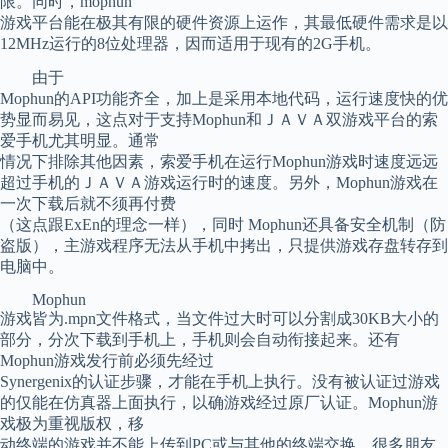
限。同时，mophun
游戏平台能在极其有限的硬件资源上运作，其最低硬件需求是以
12MHz运行的8位处理器，因而适用于现有的2G手机。
由于
Mophun的API功能齐全，加上是采用本地代码，运行速度快的优
势显而易见，这点对于支持Mophun和ＪＡＶＡ双游戏平台的索
爱手机尤其明显。通常
情况下排除其他因素，索爱手机在运行Mophun游戏时速度远远
超过手机的ＪＡＶＡ游戏运行时的速度。另外，Mophun游戏在
一次下载后就不须再付费
（这点跟ExEn的理念一样），同时 Mophun还具备安全机制（防
盗版），主游戏程序无法从手机中拷出，只提供游戏存盘转存到
电脑中。
Mophun
游戏皆为.mpn文件格式，当文件过大时可以分割成30KB大小的
部分，分次下载到手机上，手机则会自动衔接起来。还有
Mophun游戏发行前必须先经过
Synergenix的认证步骤，才能在手机上执行。没有被认证过游戏
的仅能在仿真器上面执行，以确游戏经过原厂认证。Mophun游
戏极为重视版权，移
动终端的游戏并不能上传到PC或与其他的终端交换，很多朋友