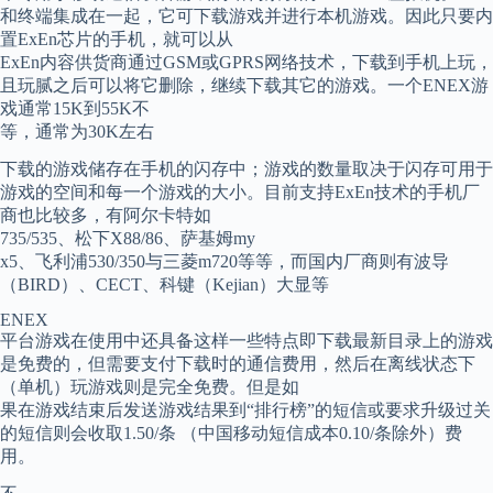
和终端集成在一起，它可下载游戏并进行本机游戏。因此只要内
置ExEn芯片的手机，就可以从
ExEn内容供货商通过GSM或GPRS网络技术，下载到手机上玩，
且玩腻之后可以将它删除，继续下载其它的游戏。一个ENEX游
戏通常15K到55K不
等，通常为30K左右
下载的游戏储存在手机的闪存中；游戏的数量取决于闪存可用于
游戏的空间和每一个游戏的大小。目前支持ExEn技术的手机厂
商也比较多，有阿尔卡特如
735/535、松下X88/86、萨基姆my
x5、飞利浦530/350与三菱m720等等，而国内厂商则有波导
（BIRD）、CECT、科键（Kejian）大显等
ENEX
平台游戏在使用中还具备这样一些特点即下载最新目录上的游戏
是免费的，但需要支付下载时的通信费用，然后在离线状态下
（单机）玩游戏则是完全免费。但是如
果在游戏结束后发送游戏结果到“排行榜”的短信或要求升级过关
的短信则会收取1.50/条 （中国移动短信成本0.10/条除外）费
用。