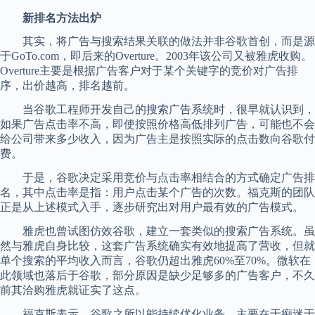
新排名方法出炉
其实，将广告与搜索结果关联的做法并非谷歌首创，而是源
于GoTo.com，即后来的Overture。2003年该公司又被雅虎收购。
Overture主要是根据广告客户对于某个关键字的竞价对广告排
序，出价越高，排名越前。
当谷歌工程师开发自己的搜索广告系统时，很早就认识到，
如果广告点击率不高，即使按照价格高低排列广告，可能也不会
给公司带来多少收入，因为广告主是按照实际的点击数向谷歌付
费。
于是，谷歌决定采用竞价与点击率相结合的方式确定广告排
名，其中点击率是指：用户点击某个广告的次数。福克斯的团队
正是从上述模式入手，逐步研究出对用户最有效的广告模式。
雅虎也曾试图仿效谷歌，建立一套类似的搜索广告系统。虽
然与雅虎自身比较，这套广告系统确实有效地提高了营收，但就
单个搜索的平均收入而言，谷歌仍超出雅虎60%至70%。微软在
此领域也落后于谷歌，部分原因是缺少足够多的广告客户，不久
前其洽购雅虎就证实了这点。
福克斯表示，谷歌之所以能持续优化业务，主要在于痴迷于