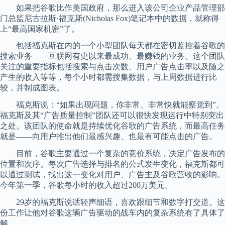
如果把谷歌比作美国政府，那么进入该公司企业产品管理部
门总监尼古拉斯·福克斯(Nicholas Fox)笔记本中的数据，就称得
上“最高国家机密”了。
包括福克斯在内的一个小型团队每天都在密切监控着谷歌的
搜索业务——互联网有史以来最成功、最赚钱的业务。这个团队
关注的重要指标包括搜索与点击次数、用户广告点击率以及随之
产生的收入等等，每个小时都需搜集数据，与上周数据进行比
较，并制成图表。
福克斯说：“如果出现问题，你非常、非常快就能察觉到”。
福克斯及其“广告质量控制”团队还可以很快发现运行中特别突出
之处。该团队的使命就是持续优化谷歌的广告系统，而最高任务
就是——向用户推出他们最感兴趣、也最有可能点击的广告。
目前，谷歌主要通过一个复杂的竞价系统，决定广告发布的
位置和次序。每次广告选择与排名的公式发生变化，福克斯都可
以通过测试，找出这一变化对用户、广告主及谷歌营收的影响。
今年第一季，谷歌每小时的收入超过200万美元。
29岁的福克斯说话轻声细语，喜欢跟细节和数字打交道。这
份工作让他对谷歌这辆广告驱动的战车内的复杂系统有了具体了
解。