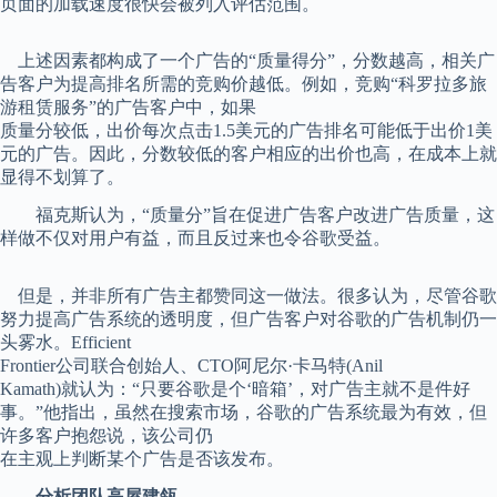
页面的加载速度很快会被列入评估范围。
上述因素都构成了一个广告的“质量得分”，分数越高，相关广
告客户为提高排名所需的竞购价越低。例如，竞购“科罗拉多旅
游租赁服务”的广告客户中，如果
质量分较低，出价每次点击1.5美元的广告排名可能低于出价1美
元的广告。因此，分数较低的客户相应的出价也高，在成本上就
显得不划算了。
福克斯认为，“质量分”旨在促进广告客户改进广告质量，这
样做不仅对用户有益，而且反过来也令谷歌受益。
但是，并非所有广告主都赞同这一做法。很多认为，尽管谷歌
努力提高广告系统的透明度，但广告客户对谷歌的广告机制仍一
头雾水。Efficient
Frontier公司联合创始人、CTO阿尼尔·卡马特(Anil
Kamath)就认为：“只要谷歌是个‘暗箱’，对广告主就不是件好
事。”他指出，虽然在搜索市场，谷歌的广告系统最为有效，但
许多客户抱怨说，该公司仍
在主观上判断某个广告是否该发布。
分析团队高屋建瓴