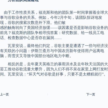
由于工作性质关系，福克斯和他的团队第一时间掌握着全球大
事与谷歌业务的关系。例如，今年2月中旬，该团队惊讶地发
现，谷歌的搜索次数意外下滑。他们敏
感的触角转向了美国经济放缓——该因素是否是影响谷歌业务的
前兆？福克斯的团队争相寻找答案：研究数据、给一线员工电
话、检查数据中心是否存在漏洞……
瓦里安说，最终他们判定，谷歌主要是遭遇了一些与经济没
有关联的小问题：伊斯兰斋月与中国农历新年使得用户远离电
脑，而雪灾又导致中国部分地区电力中断。
相反的是，去年夏天英格兰的暴雨洪水及去年秋天法国的大
罢工推动谷歌流量大攀升，因为人们不得不呆在家里上网打发时
间。瓦里安说：“坏天气对谷歌是好事，只要不是太糟糕就行”。
上一页
下一页