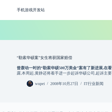
跳
手机游戏开发站
过
内
容
“勒索华硕案”女生将获国家赔偿
曾轰动一时的“勒索华硕500万美金”案有了新进展,在
露,本周起,黄静还将着手进一步起诉华硕公司,起诉主
wupei
2008年10月27日
IT行业新闻