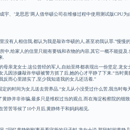
日,周成宇、’龙思思’两人借华硕公司在维修过程中使用测试版CPU
里没有人相信我,都认为我是敲诈华硕的人,甚至劝我认罪.”慢慢的
守所中,给家人的信里只能有要钱和衣物的内容,其它一概不能提及.
.
的母亲龙女士.这位曾经的军人,自始至终都表现出一份坚定.龙女士告
说女儿因涉嫌敲诈华硕被警方抓了后,她的心才平静了下来.“当时
我反而心里踏实了,至少我知道我的女儿还活着.”
固定的时间为女儿送去营养品.“女儿从小没受过什么苦,我当时每
了黄静并非诈骗,最多只是维权过当的观点.而在海淀检察院的细致
.在苦苦等候了10个月后,黄静终于和妈妈相见.
呆.”回忆黄静刚刚离开看守所的日子时,龙女士说,那段时间黄静