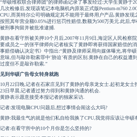
“华硕维权联合律师团”的律师函记录了事发经过:大学生黄静于2
几次检修后,发现该笔记本电脑机内原装正式版Pentium-m760 2.0
CPU,而英特尔公司明确规定其不能用于最终用户产品.黄静发
按照其年营业额0.05%进行惩罚性赔偿,数额为500万美元.此后
被刑事拘留并被批准逮捕.
黄静在看守所被关押10个月后,2007年11月9日,海淀区人民检
要成员之一的张平律师向记者核实了黄静即将获得国家赔偿的消息,
事赔偿确认决定书》中指出:“黄静及律师采用向媒体曝光,将华
意味,但与敲诈勒索罪中’胁迫’有质的区别.黄静在自己的权益遭
过度但不是敲诈勒索.”
见到华硕广告母女转身就跑
10月22日晚,记者在石家庄见到了黄静的母亲龙女士.起初龙女
23日早晨,记者通过努力得到和黄静沟通的机会.
黄静表示愿意接受本报记者的独家采访.
记者:发现电脑CPU问题后,想过事情会闹这么大吗?
黄静:我最生气的就是他们私自给我换了CPU,我觉得应该让华硕
记者:在看守所中的10个月你是怎么坚持的?