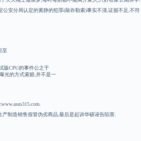
海淀公安分局认定的黄静的犯罪(敲诈勒索)事实不清,证据不足,不符
日至
试版CPU的事件公之于
曝光的方式索赔,并不是一
us315.com.
生产制造销售假冒伪劣商品,最后是起诉华硕诬告陷害.