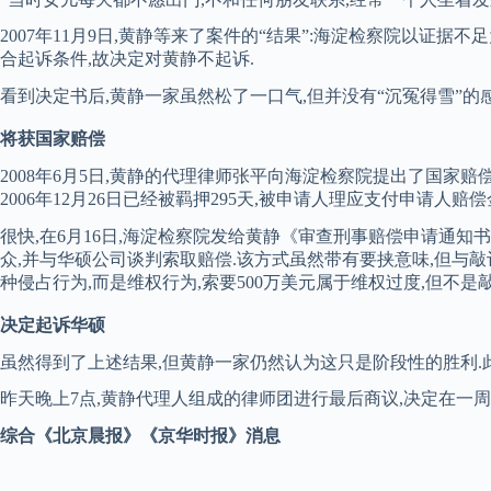
2007年11月9日,黄静等来了案件的“结果”:海淀检察院以证
合起诉条件,故决定对黄静不起诉.
看到决定书后,黄静一家虽然松了一口气,但并没有“沉冤得雪”的感
将获国家赔偿
2008年6月5日,黄静的代理律师张平向海淀检察院提出了国家赔偿
2006年12月26日已经被羁押295天,被申请人理应支付申请人赔偿金人民币46
很快,在6月16日,海淀检察院发给黄静《审查刑事赔偿申请通知
众,并与华硕公司谈判索取赔偿.该方式虽然带有要挟意味,但与敲
种侵占行为,而是维权行为,索要500万美元属于维权过度,但不是
决定起诉华硕
虽然得到了上述结果,但黄静一家仍然认为这只是阶段性的胜利.此后,他
昨天晚上7点,黄静代理人组成的律师团进行最后商议,决定在一
综合《北京晨报》《京华时报》消息