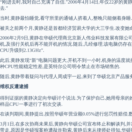
“刚进去时,我对自己充满了自信.”2006年4月14日,年仅22
去.”
当时,黄静最怕睡觉,看守所里的通铺人挤着人,整晚只能侧着身睡
被关之前两个月,黄静还是首都经济贸易大学的大三学生.改变她命运
2006年2月9日,黄静在华硕代理商北京新人伟业科技发展有限公
机,及强行关机后再不能开机的情况.随后,几经修理,该电脑仍存在问
CPU升级到2.13GHz”.
此后,黄静发现“新”电脑问题更大,开机不到一小时,机身的温度就
种CPU性能稳定性差,是英特尔公司明令禁止在市场销售的.
随后,黄静带着疑问与代理人周成宇一起,来到了华硕北京产品服务
维权反遭逮捕
得到证据的黄静决定向华硕讨个说法.为了保护自己,她用母亲的姓氏
样品CPU一事进行了初次交谈.
在谈判期间,黄静提出,按照华硕年营业额0.05%进行惩罚性赔偿,
3月1日,在多次协商未果后,黄静向华硕公司宣布终止和解谈判,并
带走,原因是华硕报案称遭敲诈勒索.黄静后来从律师处得知,华硕