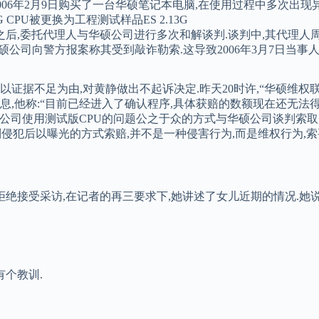
006年2月9日购买了一台华硕笔记本电脑,在使用过程中多次出现
G CPU被更换为工程测试样品ES 2.13G
现之后,委托代理人与华硕公司进行多次和解谈判.谈判中,其代理
,华硕公司向警方报案称其受到敲诈勒索.这导致2006年3月7日当
察院以证据不足为由,对黄静做出不起诉决定.昨天20时许,“华硕维权
他称:“目前已经进入了确认程序,具体获赔的数额现在还无法得知
硕公司使用测试版CPU的问题公之于众的方式与华硕公司谈判索取
到侵犯后以曝光的方式索赔,并不是一种侵害行为,而是维权行为,索
士拒绝接受采访,在记者的再三要求下,她讲述了女儿近期的情况.她
有个教训.