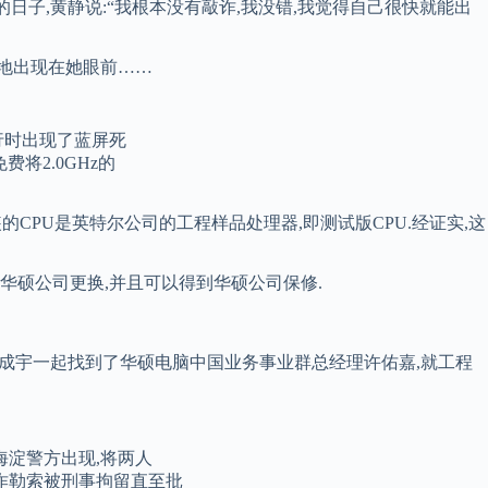
初的日子,黄静说:“我根本没有敲诈,我没错,我觉得自己很快就能出
幕地出现在她眼前……
运行时出现了蓝屏死
将2.0GHz的
CPU是英特尔公司的工程样品处理器,即测试版CPU.经证实,这
华硕公司更换,并且可以得到华硕公司保修.
,与周成宇一起找到了华硕电脑中国业务事业群总经理许佑嘉,就工程
海淀警方出现,将两人
敲诈勒索被刑事拘留直至批