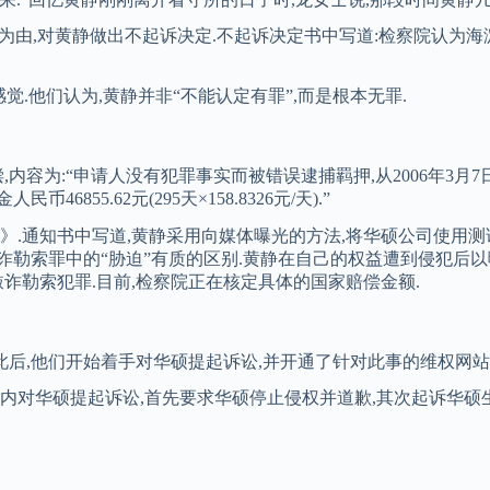
据不足为由,对黄静做出不起诉决定.不起诉决定书中写道:检察院认为
觉.他们认为,黄静并非“不能认定有罪”,而是根本无罪.
,内容为:“申请人没有犯罪事实而被错误逮捕羁押,从2006年3月7
855.62元(295天×158.8326元/天).”
书》.通知书中写道,黄静采用向媒体曝光的方法,将华硕公司使用测
诈勒索罪中的“胁迫”有质的区别.黄静在自己的权益遭到侵犯后以
敲诈勒索犯罪.目前,检察院正在核定具体的国家赔偿金额.
们开始着手对华硕提起诉讼,并开通了针对此事的维权网站:www.as
周内对华硕提起诉讼,首先要求华硕停止侵权并道歉,其次起诉华硕