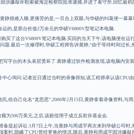
岁的黄静因涉嫌敲诈勒索被海淀检察院批准逮捕,并进了看守所.回忆最
.黄静很难入睡,更痛苦的是,一旦合上双眼,与华硕的纠葛便一幕
的,是那台价值2万余元的华硕V6800V型笔记本电脑.
司购买了这台V6800V笔记本电脑.买回的当天下午,该电脑便在
题.最后一次修理时,华硕工程师告诉黄静,“由于等待时间过长,免费
把写字台的木头表层烫坏了.黄静通过软件检测发现,该电脑内安装的
中心询问.记者近日通过当时的录像得知,该工程师承认该CPU由
,给自己化名“龙思思”.2006年2月15日,黄静拿着录像资料
数额为500万美元,之后,该赔偿用于成立反欺诈基金会.
准备提起诉讼.3月7日上午,当黄静与周成宇再次来到华硕公司时,
报案时,隐瞒了CPU曾经更换的情况.随后,黄静和周成宇因涉嫌