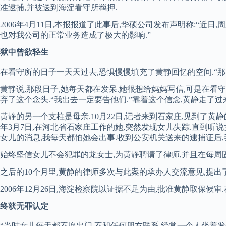
准逮捕,并被送到海淀看守所羁押.
2006年4月11日,本报报道了此事后,华硕公司发布声明称:“近
也对我公司的正常业务造成了极大的影响.”
狱中曾欲轻生
在看守所的日子一天天过去,恐惧慢慢填充了黄静回忆的空间.“那
黄静说,那段日子,她每天都在发呆.她很想给妈妈写信,可是在看
弃了这个念头.“我出去一定要告他们.”靠着这个信念,黄静走了过来
黄静的另一个支柱是母亲.10月22日,记者来到石家庄,见到了黄静
年3月7日,在河北省石家庄工作的她,突然发现女儿失踪.直到听
女儿的消息,我每天都怕她会出事.收到公安机关送来的逮捕证后,
始终坚信女儿不会犯罪的龙女士,为黄静聘请了律师,并且在每周
之后的10个月里,黄静的律师多次与此案的承办人交流意见,提出
2006年12月26日,海淀检察院以证据不足为由,批准黄静取保候审
终获无罪认定
“当时女儿每天都不愿出门,不和任何朋友联系,经常一个人坐着发