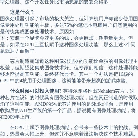
型处理器。这个开发任务比市场想象的要复杂得多。
这是什么？
图像处理器引起了市场的极大关注，但计算机用户却很少使用图
像专用处理功能的主板，多达75%的笔记本电脑用户仍然使用的
是传统集成图像处理技术。原因如
下：安装一个显卡会花更多的钱，会更麻烦，耗电量更大。但
是，如果在CPU上直接赋予这种图像处理功能，那么上述3个问
题就迎刃而解了。
芯片制造商知道这种图像处理器的功能比单独的图像处理主
板差，但期望比集成图像技术好。但专家们相信，这种处理器能
够逐渐提高其功能，最终替代显卡。其中一个办法是把16核的
CPU中的4核用于处理图像，这就能够带来超爽的游戏体验。
什么时候可以投入使用?
英特尔即将推出Nehalem芯片，这
种芯片在设计的时候具有图像处理功能，但在真正制造的时候取
消了这种功能。AMD的Swift芯片使用的是Shrike平台，是使用
收购后的ATI生产线的第一个产品，据说拥有图像处理功能，将
在2009年上市。
在CPU上赋予图像处理功能，会带来一些技术上的挑战。例
如，热量会大幅上升。但这并不意味着没法解决这个技术难题。