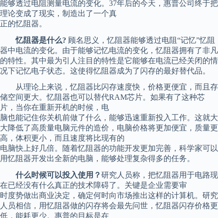
能够透过电阻测量电流的变化。37年后的今天，惠普公司终于把
理论变成了现实，制造出了一个真
正的忆阻器。
忆阻器是什么?
顾名思义，忆阻器能够透过电阻“记忆”忆阻
器中电流的变化。由于能够记忆电流的变化，忆阻器拥有了非凡
的特性。其中最为引人注目的特性是它能够在电流已经关闭的情
况下记忆电子状态。这使得忆阻器成为了闪存的最好替代品。
从理论上来说，忆阻器比闪存速度快，价格更便宜，而且存
储空间更大。忆阻器也可以替代RAM芯片。如果有了这种芯
片，当你在重新开机的时候，电
脑也能记住你关机前做了什么，能够迅速重新投入工作。这就大
大降低了高质量电脑元件的造价，电脑价格将更加便宜，质量更
高，体积更小，而且速度将比现有的
电脑快上好几倍。随着忆阻器的功能开发更加完善，科学家可以
用忆阻器开发出全新的电脑，能够处理复杂得多的任务。
什么时候可以投入使用？
研究人员称，把忆阻器用于电路现
在已经没有什么真正的技术障碍了。关键是企业需要审
时度势做出商业决定，确定何时向市场推出这样的计算机。研究
人员相信，用忆阻器做的闪存将会最先问世，忆阻器闪存价格更
低，能耗更少。惠普的目标是在