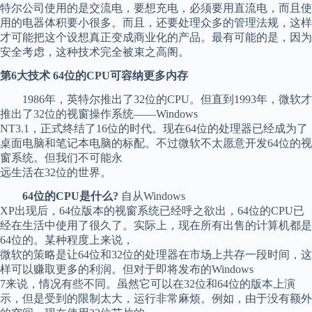
特尔公司使用的是交流电，要想充电，必须要用直流电，而且使
用的电器体积要小很多。而且，还要处理众多的管理法规，这样
才可能把这个设想真正变成商业化的产品。最有可能的是，因为
安全考虑，这种技术完全被束之高阁。
第6大技术 64位的CPU可容纳更多内存
1986年，英特尔推出了32位的CPU。但直到1993年，微软才
推出了32位的视窗操作系统——Windows
NT3.1，正式终结了16位的时代。现在64位的处理器已经成为了
桌面电脑和笔记本电脑的标配。不过微软不太愿意开发64位的视
窗系统。但我们不可能永
远生活在32位的世界。
64位的CPU是什么?
自从Windows
XP出现后，64位版本的视窗系统已经呼之欲出，64位的CPU已
经在生活中使用了很久了。实际上，现在所有出售的计算机都是
64位的。某种程度上来说，
微软的策略是让64位和32位的处理器在市场上共存一段时间，这
样可以赚取更多的利润。但对于即将发布的Windows
7来说，情况有些不同。虽然它可以在32位和64位的版本上演
示，但是受到的限制太大，运行非常麻烦。例如，由于没有额外