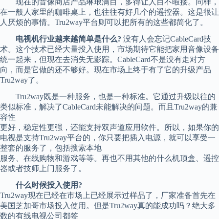
现在的音像商店产品琳琅满目，多得让人目不暇接。同样，
在一般人家里的咖啡桌上，也往往有好几个的遥控器。这是很让
人厌烦的事情。Tru2way平台则可以把所有的这些都简化了。
电视机行业越来越简单是什么?
没有人会忘记CableCard技
术。这个技术已经大量投入使用，市场期待它能把家用音像设备
统一起来，但现在去消失无影踪。CableCard不是没有走对方
向，而是它做的还不够好。现在市场上终于有了它的升级产品
Tru2way了。
Tru2way既是一种服务，也是一种标准。它通过升级以往的
类似标准，解决了CableCard未能解决的问题。而且Tru2way的兼
容性
更好，稳定性更强，还能支持双声道应用软件。所以，如果你的
电视是支持Tru2way平台的，你只要把插入电源，就可以享受一
整套的服务了，包括搜索本地
服务、在线购物和游戏等等。再也不用其他的什么机顶盒、遥控
器或者技师上门服务了。
什么时候投入使用?
Tru2way现在已经在市场上已经展示过样品了，厂家准备首先在
美国芝加哥市场投入使用。但是Tru2way真的能成功吗？绝大多
数的有线电视公司都签