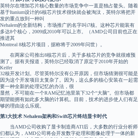
英特尔在增加芯片核心数量的市场竞争中一直是独占鳌头。随着
基于Itanium设计的6核芯片技术很快就会被淘汰，英特尔将把开
发的重点放到一种叫
Nehalem的全新结构，市场推广的名字叫i7核。这种芯片能装有
多达8个核心，2009或2010年可以上市。（AMD公司目前也正在
推进其
Montreal 8核芯片项目，据称将于2009年问世）。
在两家公司推出8核芯片后，关于多核芯片的竞争就很难预
测了。据有关报道，英特尔已经取消了原定于2010年开始的
Keifer
32核开发计划。尽管英特尔没有公开原因，但市场猜测很可能是
因为这个开发项目太复杂了。因为，这么多的核心安装在一起需
要一种全新的处理记忆的办法，很
显然，不可能在一个RAM记忆池里装下32个“大脑”。但市场都
期望能拥有如此多大脑的计算机。目前，技术的进步使人们有足
够的理由这么乐观。
第3大技术 Nehalem架构和Swift芯片终结显卡时代
当AMD公司收购了显卡制造商ATI后，大多数的行业分析师
们都认为，AMD公司将会开发数字处理和图像处理于一体的新