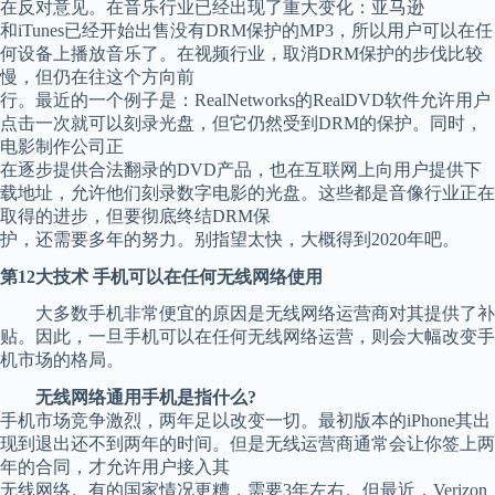
在反对意见。在音乐行业已经出现了重大变化：亚马逊
和iTunes已经开始出售没有DRM保护的MP3，所以用户可以在任
何设备上播放音乐了。在视频行业，取消DRM保护的步伐比较
慢，但仍在往这个方向前
行。最近的一个例子是：RealNetworks的RealDVD软件允许用户
点击一次就可以刻录光盘，但它仍然受到DRM的保护。同时，
电影制作公司正
在逐步提供合法翻录的DVD产品，也在互联网上向用户提供下
载地址，允许他们刻录数字电影的光盘。这些都是音像行业正在
取得的进步，但要彻底终结DRM保
护，还需要多年的努力。别指望太快，大概得到2020年吧。
第12大技术 手机可以在任何无线网络使用
大多数手机非常便宜的原因是无线网络运营商对其提供了补
贴。因此，一旦手机可以在任何无线网络运营，则会大幅改变手
机市场的格局。
无线网络通用手机是指什么?
手机市场竞争激烈，两年足以改变一切。最初版本的iPhone其出
现到退出还不到两年的时间。但是无线运营商通常会让你签上两
年的合同，才允许用户接入其
无线网络。有的国家情况更糟，需要3年左右。但最近，Verizon