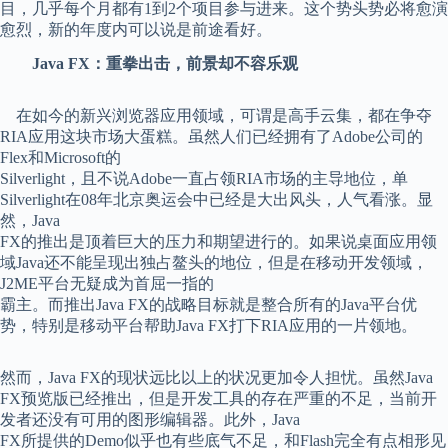
目，几乎每个月都有1到2个项目参与进来。这个势头势必将愈演
愈烈，新的年度内可以说是前途看好。
Java FX：重拳出击，前景却不容乐观
在如今的新兴浏览器应用领域，可谓是高手云集，都在争夺
RIA应用这块市场大蛋糕。虽然人们已经拥有了Adobe公司的
Flex和Microsoft的
Silverlight，且不说Adobe一直占领RIA市场的主导地位，单
Silverlight在08年北京奥运会中已经是大出风头，人气看涨。显
然，Java
FX的推出是顶着巨大的压力和期望进行的。如果说桌面应用领
域Java还不能呈现出独占鳌头的地位，但是在移动开发领域，
J2ME平台无疑成为首屈一指的
霸主。而推出Java FX的战略目标就是整合所有的Java平台优
势，特别是移动平台帮助Java FX打下RIA应用的一片领地。
然而，Java FX的现状远比以上的状况更加令人担忧。虽然Java
FX预览版已经推出，但是开发工具的存在严重的不足，当前开
发者还没有可用的图形编辑器。此外，Java
FX所提供的Demo似乎也有些底气不足，和Flash完全有点相形见