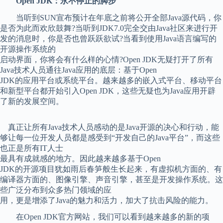
Open JDK：永不停止的脚步
当听到SUN宣布预计在年底之前将公开全部Java源代码，你
是否为此而欢欣鼓舞?当听到JDK7.0完全交由Java社区来进行开
发的消息时，你是否也曾跃跃欲试?当看到使用Java语言编写的
开源操作系统的
启动界面，你将会有什么样的心情?Open JDK无疑打开了所有
Java技术人员通往Java应用的底层：基于Open
JDK的应用平台或系统平台。越来越多的嵌入式平台、移动平台
和新型平台都开始引入Open JDK，这些无疑也为Java应用开辟
了新的发展空间。
真正让所有Java技术人员感动的是Java开源的决心和行动，能
够让每一位开发人员都是感受到“开发自己的Java平台”，而这些
也正是所有IT人士
最具有成就感的地方。因此越来越多基于Open
JDK的开源项目犹如雨后春笋般生长起来，有虚拟机方面的、有
编译器方面的、图像引擎、声音引擎，甚至是开发操作系统。这
些广泛分布到众多热门领域的应
用，更是增添了Java的魅力和活力，加大了抗击风险的能力。
在Open JDK官方网站，我们可以看到越来越多的新的项