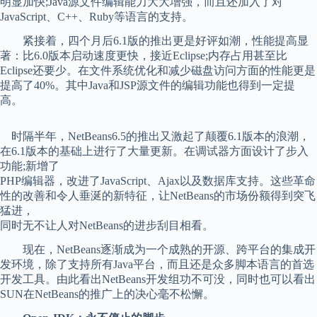
明显加快;Java源文件编辑能力大大增强，而且还加入了对
JavaScript、C++、Ruby等语言的支持。
紧接着，四个月后6.1版的推出更是好评如潮，性能提高显
著：比6.0版本启动速度更快，接近Eclipse;内存占用甚至比
Eclipse还要少。在文件系统优化和减少磁盘访问方面的性能更是
提高了40%。其中Java和JSP源文件的编辑功能也得到一定提
高。
时隔半年，NetBeans6.5的推出又激起了颠覆6.1版本的浪潮，
在6.1版本的基础上进行了大量更新。在调试器方面设计了步入
功能;新增了
PHP编辑器，改进了JavaScript、Ajax以及数据库支持。这些革命
性的改善和令人垂涎的新特征，让NetBeans的市场份额得到突飞
猛进，
同时无不让人对NetBeans的进步刮目相看。
现在，NetBeans逐渐成为一个成熟的开源、跨平台的集成开
发环境，除了支持所有Java平台，而且还是众多脚本语言的首选
开发工具。由此看出NetBeans开发组功不可没，同时也可以看出
SUN在NetBeans的推广上的决心毫不松懈。