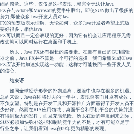
绌的感觉。这些，仅仅是这些表现，就完全无法让Java
FX在与Adobe和Microsoft的竞争中胜出。即使SUN做出了很多的
努力;即使众多Java开发人员对Java
FX的预览版表示理解。无论如何，众多Java开发者希望正式版
要好很多，相信Java
FX可以而且一定会表现的更好，因为它有机会让应用程序无需
改变就可以同时运行在桌面和手机上。
所以，Java FX还有很长的路要走。在拥有自己的GUI编辑
器之前，Java FX并不算是一个可行的选择，我们希望Sun和Java
FX应该开始加速实现这一功能，这样才可能挽回一些开发人员
的信心。
结束语
如同全球经济形势的扑朔迷离，逆境中也存在很多的机遇。
总的来说，Java在即将过去的一年中，表现踏实而且卓有成效，
不负众望。特别是在开发工具和开源推广方面赢得了开发人员不
少好评。然而在RIA应用领域，桌面平台和手机平台的优势并没
有得到极大的发挥，而且充满危险。所以在新的年度到来之际，
SUN必须加快弥补这些和制约竞争力的不足，才有可能立足于
行业之争，让我们看到Java在09年更为精彩的表现。