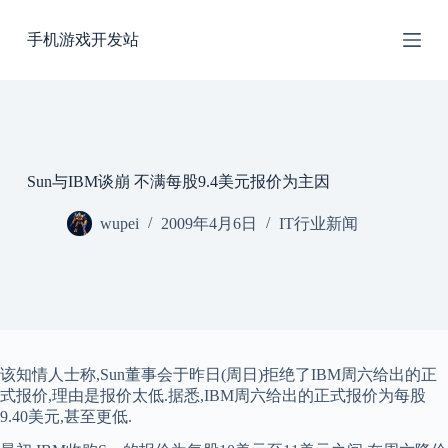
跳
手机游戏开发站
过
内
容
Sun与IBM谈崩 不满每股9.4美元报价为主因
wupei
2009年4月6日
IT行业新闻
该知情人士称,Sun董事会于昨日(周日)拒绝了IBM周六给出的正
式报价,理由是报价太低.据悉,IBM周六给出的正式报价为每股
9.40美元,甚至更低.