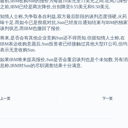
最初,IBM收购Sun的报价为每股10美元至11美元之间.在周六降价
之前,IBM已经是两次降价,分别降至9.55美元和9.50美元.
知情人士称,为争取各自利益,双方最后阶段的谈判态度强硬,火药
味十足.而如今已是彻底对抗,Sun已经发出通知结束与IBM的独家
谈判状态,而IBM也撤回了报价.
将来,是否会有其他企业竞购Sun还不得而知.但据知情人士称,在
IBM表达收购意愿后,Sun投资者已经接触过其他大型IT公司,但均
表示无意收购Sun.
如果IBM将来提高报价,Sun是否会重启谈判也是个未知数.另有消
息称,IBM对Sun的尽职调查结果十分满意.
上一页
下一页