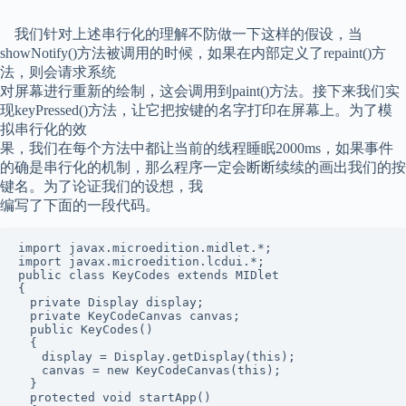
我们针对上述串行化的理解不防做一下这样的假设，当
showNotify()方法被调用的时候，如果在内部定义了repaint()方
法，则会请求系统
对屏幕进行重新的绘制，这会调用到paint()方法。接下来我们实
现keyPressed()方法，让它把按键的名字打印在屏幕上。为了模
拟串行化的效
果，我们在每个方法中都让当前的线程睡眠2000ms，如果事件
的确是串行化的机制，那么程序一定会断断续续的画出我们的按
键名。为了论证我们的设想，我
编写了下面的一段代码。
import javax.microedition.midlet.*;

import javax.microedition.lcdui.*;

public class KeyCodes extends MIDlet

{

　private Display display;

　private KeyCodeCanvas canvas;

　public KeyCodes()

　{

　　display = Display.getDisplay(this);

　　canvas = new KeyCodeCanvas(this);

　}

　protected void startApp()
