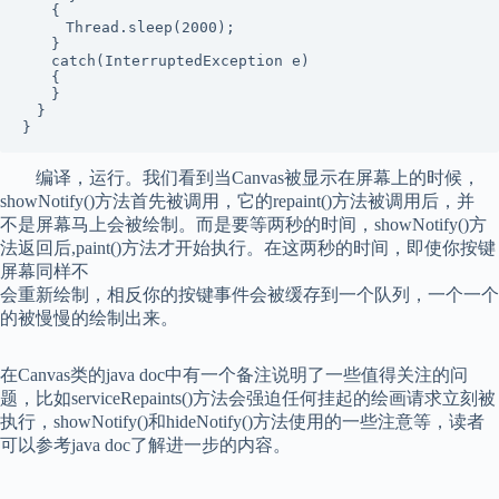
　　{

　　　Thread.sleep(2000);

　　}

　　catch(InterruptedException e)

　　{

　　}

　}

}
编译，运行。我们看到当Canvas被显示在屏幕上的时候，
showNotify()方法首先被调用，它的repaint()方法被调用后，并
不是屏幕马上会被绘制。而是要等两秒的时间，showNotify()方
法返回后,paint()方法才开始执行。在这两秒的时间，即使你按键
屏幕同样不
会重新绘制，相反你的按键事件会被缓存到一个队列，一个一个
的被慢慢的绘制出来。
在Canvas类的java doc中有一个备注说明了一些值得关注的问
题，比如serviceRepaints()方法会强迫任何挂起的
绘画
请求立刻被
执行，showNotify()和hideNotify()方法使用的一些注意等，读者
可以参考java doc了解进一步的内容。