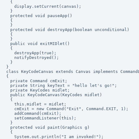
　{

　　display.setCurrent(canvas);

　}

　protected void pauseApp()

　{

　}

　protected void destroyApp(boolean unconditional)

　{

　}

　public void exitMIDlet()

　{

　　destroyApp(true);

　　notifyDestroyed();

　}

}

class KeyCodeCanvas extends Canvas implements CommandL
{

　private Command cmExit;

　private String keyText = "hello let's go!";

　private KeyCodes midlet;

　public KeyCodeCanvas(KeyCodes midlet)

　{

　　this.midlet = midlet;

　　cmExit = new Command("Exit", Command.EXIT, 1);

　　addCommand(cmExit);

　　setCommandListener(this);

　}

　protected void paint(Graphics g)

　{

　　System.out.println("I am invoked!");
