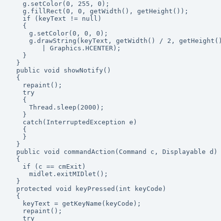
　　g.setColor(0, 255, 0);

　　g.fillRect(0, 0, getWidth(), getHeight());

　　if (keyText != null)

　　{

　　　g.setColor(0, 0, 0);

　　　g.drawString(keyText, getWidth() / 2, getHeight()
　　　　　| Graphics.HCENTER);

　　}

　}

　public void showNotify()

　{

　　repaint();

　　try

　　{

　　　Thread.sleep(2000);

　　}

　　catch(InterruptedException e)

　　{

　　}

　}

　public void commandAction(Command c, Displayable d)

　{

　　if (c == cmExit)

　　　midlet.exitMIDlet();

　}

　protected void keyPressed(int keyCode)

　{

　　keyText = getKeyName(keyCode);

　　repaint();

　　try
