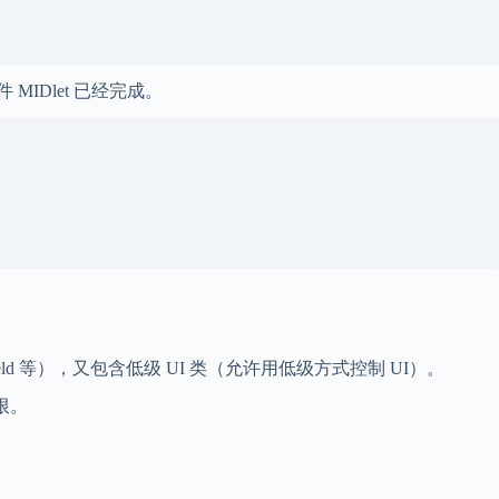
 MIDlet 已经完成。
 TextField 等），又包含低级 UI 类（允许用低级方式控制 UI）。
权限。