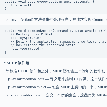
public void destroyApp(boolean unconditional) {

   form = null;

}
commandAction() 方法是事件处理程序，被请求实现 Comm
public void commandAction(Command c, Displayable d) {

   // Destroy this MIDlet

   destroyApp(true);

   // Notify the application management software that 
   // has entered the destroyed state

   notifyDestroyed();

* MIDP 软件包
除标准 CLDC 软件包之外，MIDP 还包含三个附加的软件包
· javax.microedition.lcdui — 定义用来控制 UI 的类。
· javax.microedition.midlet — 包含 MIDP 主类
javax.microedition.rms — 定义一个类的集合，这些类为