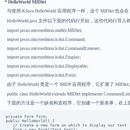
* HelloWorld MIDlet
与使用 KJava HelloWorld 应用程序一样，这个 MIDlet 也会
HelloWorld.java 文件以下面的代码行开始，这些代码行导入稍后会
import javax.microedition.midlet.MIDlet;
import javax.microedition.lcdui.Command;
import javax.microedition.lcdui.CommandListener;
import javax.microedition.lcdui.Display;
import javax.microedition.lcdui.Displayable;
import javax.microedition.lcdui.Form;
由于 HelloWorld 类是一个 MIDP 应用程序，它扩展了 MIDlet
public class HelloWorld extends MIDlet implements CommandList
下面的方法是一个缺省构造程序，它创建一个新表单，在上
private Form form;

public HelloWorld() {

   // Create a new form on which to display our text

   form = new Form("Test App");
