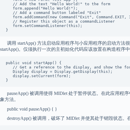
   // Add the text "Hello World!" to the form

   form.append("Hello World!");

   // Add a command button labeled "Exit"

   form.addCommand(new Command("Exit", Command.EXIT, 1
   // Register this object as a commandListener

   form.setCommandListener(this);

}
调用 startApp() 方法启动应用程序与小应用程序的启动方法很象。
startApp()。仅须执行一次的主初始化代码应该放置在构造程序
public void startApp() {

   // Get a reference to the display, and show the for
   Display display = Display.getDisplay(this);

   display.setCurrent(form);

}
pauseApp() 被调用使得 MIDlet 处于暂停状态。在此应用程
象方法。
public void pauseApp() { }
destroyApp() 被调用，破坏了 MIDlet 并使其处于销