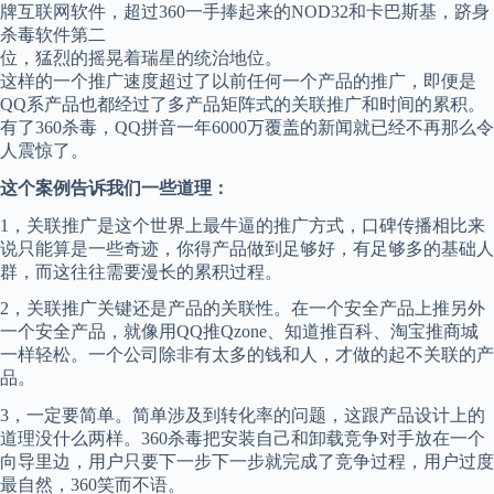
牌互联网软件，超过360一手捧起来的NOD32和卡巴斯基，跻身
杀毒软件第二
位，猛烈的摇晃着瑞星的统治地位。
这样的一个推广速度超过了以前任何一个产品的推广，即便是
QQ系产品也都经过了多产品矩阵式的关联推广和时间的累积。
有了360杀毒，QQ拼音一年6000万覆盖的新闻就已经不再那么令
人震惊了。
这个案例告诉我们一些道理：
1，关联推广是这个世界上最牛逼的推广方式，口碑传播相比来
说只能算是一些奇迹，你得产品做到足够好，有足够多的基础人
群，而这往往需要漫长的累积过程。
2，关联推广关键还是产品的关联性。在一个安全产品上推另外
一个安全产品，就像用QQ推Qzone、知道推百科、淘宝推商城
一样轻松。一个公司除非有太多的钱和人，才做的起不关联的产
品。
3，一定要简单。简单涉及到转化率的问题，这跟产品设计上的
道理没什么两样。360杀毒把安装自己和卸载竞争对手放在一个
向导里边，用户只要下一步下一步就完成了竞争过程，用户过度
最自然，360笑而不语。