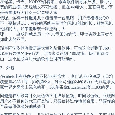
在瑞星、卡巴、NOD32们看来，杀毒软件病毒库升级、按月付
费的商业模式天经地义不可动摇，但在360看来，互联网用户享
受杀毒服务为什么一定要收人家
钱呢。这样一种服务几乎覆盖每一台电脑，用户规模堪比QQ，
不，要超过QQ，程序的系统驻留时间无以伦比的长，粘性无以
伦比的大。如果能够被一家垄断，天
哪！……这或许就是另一个QQ帝国的梦想，即使实际上两者有
如此大的不同。
瑞星同学依然有覆盖最大量的杀毒软件，可惜这次遇到了360，
瑞星有强悍的five毛党，可惜这次遇到了周鸿祎。我们期待金
山，这个互联网时代的软件公司有所动作。
2，外包
在cnbeta上有很多人瞧不起360的实力，他们说360浏览器（日均
覆盖量4088.1万，排名第9位，对比马桶的2460.8万）无非是拿人
家世界之窗套上绿色的壳，360杀毒拿Bitdefender套上360的壳。
问题是在互联网什么最值钱？用户最值钱，时间最值钱。互联网
用户才不管你的代工厂是谁，只要信得过你他就会用，只要你的
产品做得体验好他就会用。