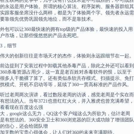
在互联网的竞争中，几乎没有什么技术是不可战胜的，不可战胜
的永远是用户体验。所谓的核心算法、程序架构、服务器群组其
实跟客服坐席没什么两样，都是为了体验两个字。领先者永远需
要靠领先优势巩固领先地位，而不是靠技术。
外包可以让360最快速的拥有top级的产品体验，最快速的投入用
户市场，让那些慢悠悠的产品去死吧。
3，细节
伟大的创新往往是市场天才的杰作，体验则永远跟细节在一起。
前边提到了安装过程中卸载其他杀毒产品，除此之外还可以看到
360杀毒资源占用少，这一直是老百姓对杀毒软件的恨，以至于
很多人干脆裸了算了。还有类似杀软共存模式、扫描提示、免打
扰模式、开机不启动等等，延续了360一贯高标准的产品作风。
听过老周两次演讲，看过数段老周的访谈，感觉老周是个实在而
有想法的人。当年3721也曾红红火火，并入雅虎也曾充满希望，
看看现在百度这么强
大，google这么无力，QQ这个客户端这么为所欲为，估计老周
是有想法的。360安全卫士和360浏览器的巨大成功除了增强团队
的信心，还会给团队增
加无数的宝贵心得体会，让人们对360的未来充满期待。