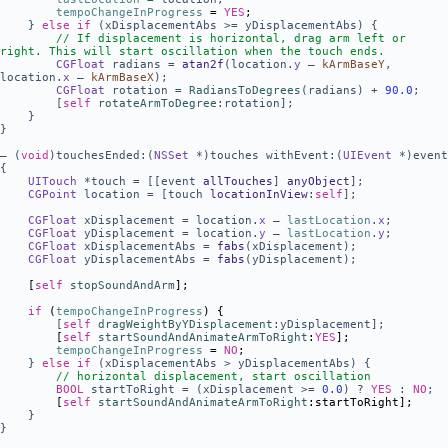
tempoChangeInProgress
=
YES
;
}
else
if
(xDisplacementAbs >= yDisplacementAbs) {
// If displacement is horizontal, drag arm left or
right. This will start oscillation when the touch ends.
CGFloat
radians =
atan2f
(location.
y
–
kArmBaseY
,
location.
x
–
kArmBaseX
);
CGFloat
rotation =
RadiansToDegrees
(radians) +
90.0
;
[
self
rotateArmToDegree
:rotation];
}
}
– (
void
)touchesEnded:(
NSSet
*)touches withEvent:(
UIEvent
*)event
{
UITouch
*touch = [[event
allTouches
]
anyObject
];
CGPoint
location = [touch
locationInView
:
self
];
CGFloat
xDisplacement = location.
x
–
lastLocation
.
x
;
CGFloat
yDisplacement = location.
y
–
lastLocation
.
y
;
CGFloat
xDisplacementAbs =
fabs
(xDisplacement);
CGFloat
yDisplacementAbs =
fabs
(yDisplacement);
[
self
stopSoundAndArm
];
if
(
tempoChangeInProgress
) {
[
self
dragWeightByYDisplacement
:yDisplacement];
[
self
startSoundAndAnimateArmToRight
:
YES
];
tempoChangeInProgress
=
NO
;
}
else
if
(xDisplacementAbs > yDisplacementAbs) {
// horizontal displacement, start oscillation
BOOL
startToRight = (xDisplacement >=
0.0
) ?
YES
:
NO
;
[
self
startSoundAndAnimateArmToRight
:startToRight];
}
}