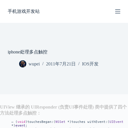
跳
手机游戏开发站
过
内
容
iphone处理多点触控
wupei
2011年7月21日
IOS开发
UIView 继承的 UIResponder (负责UI事件处理) 类中提供了四个
方法处理多点触控：
– (
void
)touchesBegan:(
NSSet
*)touches withEvent:(
UIEvent
*)
event
;