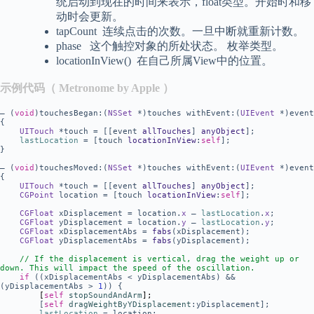
统启动到现在的时间来表示，float类型。开始时和移
动时会更新。
tapCount 连续点击的次数。一旦中断就重新计数。
phase 这个触控对象的所处状态。 枚举类型。
locationInView() 在自己所属View中的位置。
示例代码（ Metronome by Apple ）
– (
void
)touchesBegan:(
NSSet
*)touches withEvent:(
UIEvent
*)event
{
UITouch
*touch = [[event
allTouches
]
anyObject
];
lastLocation
= [touch
locationInView
:
self
];
}
– (
void
)touchesMoved:(
NSSet
*)touches withEvent:(
UIEvent
*)event
{
UITouch
*touch = [[event
allTouches
]
anyObject
];
CGPoint
location = [touch
locationInView
:
self
];
CGFloat
xDisplacement = location.
x
–
lastLocation
.
x
;
CGFloat
yDisplacement = location.
y
–
lastLocation
.
y
;
CGFloat
xDisplacementAbs =
fabs
(xDisplacement);
CGFloat
yDisplacementAbs =
fabs
(yDisplacement);
// If the displacement is vertical, drag the weight up or
down. This will impact the speed of the oscillation.
if
((xDisplacementAbs < yDisplacementAbs) &&
(yDisplacementAbs >
1
)) {
[
self
stopSoundAndArm
];
[
self
dragWeightByYDisplacement
:yDisplacement];
lastLocation
= location;