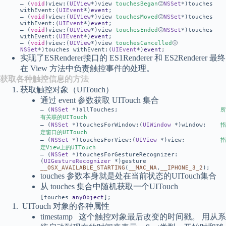
– (
void
)view:(
UIView
*)view
touchesBegan
🙁
NSSet
*)touches
withEvent:(
UIEvent
*)
event
;
– (
void
)view:(
UIView
*)view
touchesMoved
🙁
NSSet
*)touches
withEvent:(
UIEvent
*)
event
;
– (
void
)view:(
UIView
*)view
touchesEnded
🙁
NSSet
*)touches
withEvent:(
UIEvent
*)
event
;
– (
void
)view:(
UIView
*)view
touchesCancelled
🙁
NSSet
*)touches withEvent:(
UIEvent
*)
event
;
实现了ESRenderer接口的 ES1Renderer 和 ES2Renderer 最终
在 View 方法中负责触控事件的处理。
获取各种触控信息的方法
获取触控对象（UITouch）
通过 event 参数获取 UITouch 集合
– (
NSSet
*)allTouches;
所
有关联的UITouch
– (
NSSet
*)touchesForWindow:(
UIWindow
*)window;
指
定窗口的UITouch
– (
NSSet
*)touchesForView:(
UIView
*)view;
指
定View上的UITouch
– (
NSSet
*)touchesForGestureRecognizer:
(
UIGestureRecognizer
*)gesture
__OSX_AVAILABLE_STARTING
(
__MAC_NA
,
__IPHONE_3_2
);
touches 参数本身就是处在当前状态的UITouch集合
从 touches 集合中随机获取一个UITouch
[touches
anyObject
];
UITouch 对象的各种属性
timestamp 这个触控对象最后改变的时间戳。 用从系