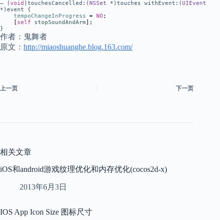
– (
void
)touchesCancelled:(
NSSet
*)touches withEvent:(
UIEvent
*)event {
tempoChangeInProgress
=
NO
;
[
self
stopSoundAndArm
];
}
作者：鬼舞者
原文：
http://miaoshuanghe.blog.163.com/
上一页
下一页
相关文章
iOS和android游戏纹理优化和内存优化(cocos2d-x)
2013年6月3日
IOS App Icon Size 图标尺寸