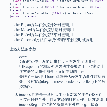
– (
void
)touchesMoved:(
NSSet
*)touches withEvent:(
UIEvent
*)
event
;
– (
void
)touchesEnded:(
NSSet
*)touches withEvent:(
UIEvent
*)
event
;
– (
void
)touchesCancelled:(
NSSet
*)touches withEvent:
(
UIEvent
*)
event
;
touchesBegan方法在触控开始时被调用，
touchesMoved方法在触控移动时被调用
touchesEnded方法在触控结束时被调用
touchesCancelled方法在系统强制结束触控时被调用
上述方法的参数：
event
为触控动作引发的UI事件，只有发生了UI事件
UIResponder的相应处理方法才会被调用。传递给上
述方法的UI事件都是“touch”类型的，它
关联了一系列UITouch对象来代表发生该事件时所有
处于各种状态(began, moved, ended, cancelled )下的触
控动作。
touches 同样是一系列 UITouch 对象的集合(NSSet)，
不过它只包含处于特定状态的触控动作。比方说调用
touchesBegan 时传递的就是所有处在 began 状态