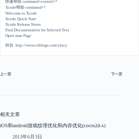
快速帮助 command+control+?
Xcode帮助 command+?
Welcome to Xcode
Xcode Quick Start
Xcode Release Notes
Find Documentation for Selected Text
Open man Page
转自: http://www.cnblogs.com/ylucy
上一页
下一页
相关文章
iOS和android游戏纹理优化和内存优化(cocos2d-x)
2013年6月3日