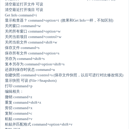
清空最近打开文件 可设
清空最近打开项目 可设
Get Info command+i
显示检查器？ command+option+i (效果和Get Info一样，不知区别)
关闭窗口 command+w
关闭所有窗口 command+option+w
关闭当前项目 command+control+w
关闭当前文件 command+shift+w
保存文件 command+s
保存所有文件 command+option+s
另存为 command+shift+s
复本另存为 command+option+shift+s
还原到保存时状态 command+u
创建快照 command+control+s (保存文件快照，以后可进行对比修改情况)
显示快照 可设 (File->Snapshots)
打印 command+p
编辑相关：
撤销 command+z
重复 command+shift+z
剪切 command+x
复制 command+c
粘贴 command+v
粘贴并匹配格式 command+option+shift+v