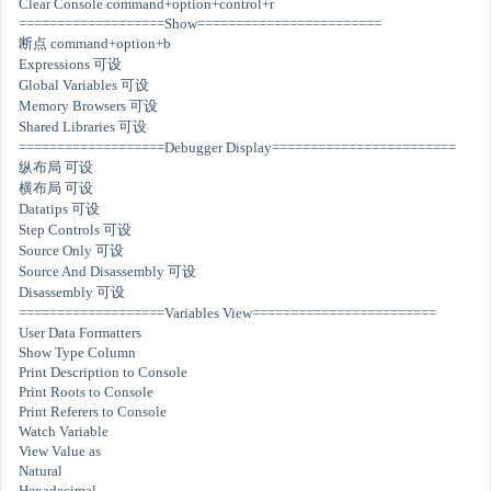
Clear Console command+option+control+r
===================Show========================
断点 command+option+b
Expressions 可设
Global Variables 可设
Memory Browsers 可设
Shared Libraries 可设
===================Debugger Display========================
纵布局 可设
横布局 可设
Datatips 可设
Step Controls 可设
Source Only 可设
Source And Disassembly 可设
Disassembly 可设
===================Variables View========================
User Data Formatters
Show Type Column
Print Description to Console
Print Roots to Console
Print Referers to Console
Watch Variable
View Value as
Natural
Hexadecimal