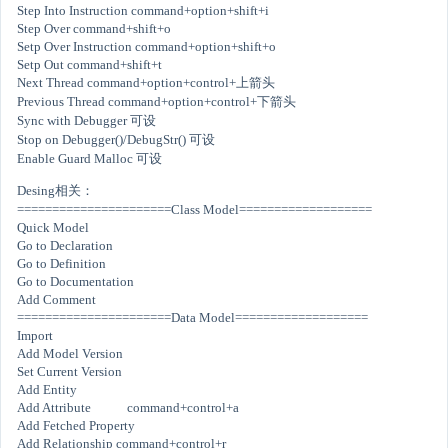
Step Into Instruction command+option+shift+i
Step Over command+shift+o
Setp Over Instruction command+option+shift+o
Setp Out command+shift+t
Next Thread command+option+control+上箭头
Previous Thread command+option+control+下箭头
Sync with Debugger 可设
Stop on Debugger()/DebugStr() 可设
Enable Guard Malloc 可设
Desing相关：
======================Class Model===================
Quick Model
Go to Declaration
Go to Definition
Go to Documentation
Add Comment
======================Data Model===================
Import
Add Model Version
Set Current Version
Add Entity
Add Attribute command+control+a
Add Fetched Property
Add Relationship command+control+r