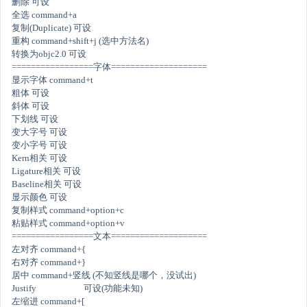
删除 可设
全选 command+a
复制(Duplicate) 可设
重构 command+shift+j (选中方法名)
转换为objc2.0 可设
=================字体====================
显示字体 command+t
粗体 可设
斜体 可设
下划线 可设
变大字号 可设
变小字号 可设
Kern相关 可设
Ligature相关 可设
Baseline相关 可设
显示颜色 可设
复制样式 command+option+c
粘贴样式 command+option+v
=================文本====================
左对齐 command+{
右对齐 command+}
居中 command+竖线 (不知竖线是哪个，没试出)
Justify 可设(功能未知)
左缩进 command+[