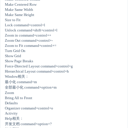
Make Centered Row
Make Same Width
Make Same Height
Size to Fit
Lock command+control+l
Unlock command+shift+control+l
Zoom in command+control++
Zoom Out command+control+-
Zoom to Fit command+control+=
Turn Grid On
Show Grid
Show Page Breaks
Force-Directed Layout command+control+g
Hierarchical Layout command+control+h
Window相关：
最小化 command+m
全部最小化 command+option+m
Zoom
Bring All to Front
Defaults
Organizer command+control+o
Activity
Help相关：
开发文档 command+option+?