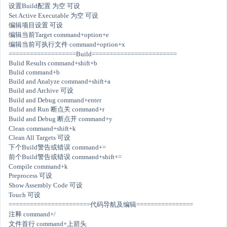
设置Build配置 为空 可设
Set Active Executable 为空 可设
编辑项目设置 可设
编辑当前Target command+option+e
编辑当前可执行文件 command+option+x
===================Build========================
Bulid Results command+shift+b
Bulid command+b
Build and Analyze command+shift+a
Build and Archive 可设
Build and Debug command+enter
Bulid and Run 断点关 command+r
Build and Debug 断点开 command+y
Clean command+shift+k
Clean All Targets 可设
下个Build警告或错误 command+=
前个Build警告或错误 command+shift+=
Compile command+k
Preprocess 可设
Show Assembly Code 可设
Touch 可设
=======================代码导航及编辑================
注释 command+/
文件首行 command+上箭头