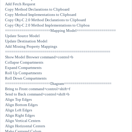
Add Fetch Request
Copy Method Declarations to Clipboard
Copy Method Implementations to Clipboard
Copy Obj-C 2.0 Method Declarations to Clipboard
Copy Obj-C 2.0 Method Implementations to Clipboa
======================Mapping Model===================
Update Source Model
Update Destination Model
Add Missing Property Mappings
===================================================
Show Model Browser command+control+b
Collapse Compartments
Expand Compartments
Roll Up Compartments
Roll Down Compartments
======================Diagram=======================
Bring to Front command+control+shift+f
Send to Back command+control+shift+b
Align Top Edges
Align Bottom Edges
Align Left Edges
Align Right Edges
Align Vertical Centers
Align Horizontal Centers
Make Centered Colum