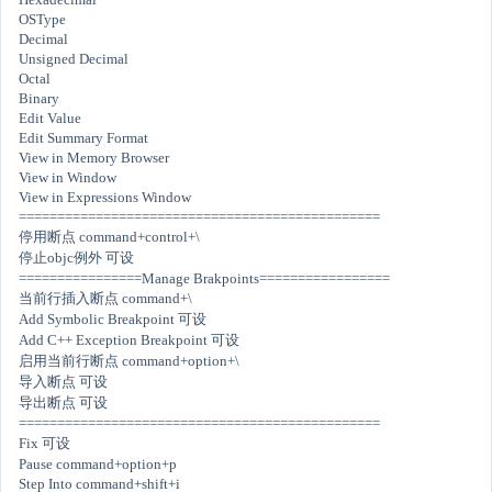
OSType
Decimal
Unsigned Decimal
Octal
Binary
Edit Value
Edit Summary Format
View in Memory Browser
View in Window
View in Expressions Window
===============================================
停用断点 command+control+\
停止objc例外 可设
================Manage Brakpoints=================
当前行插入断点 command+\
Add Symbolic Breakpoint 可设
Add C++ Exception Breakpoint 可设
启用当前行断点 command+option+\
导入断点 可设
导出断点 可设
===============================================
Fix 可设
Pause command+option+p
Step Into command+shift+i