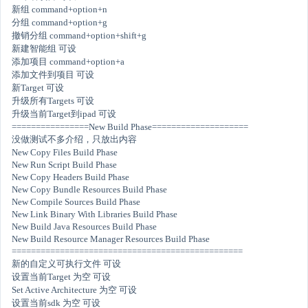
新组 command+option+n
分组 command+option+g
撤销分组 command+option+shift+g
新建智能组 可设
添加项目 command+option+a
添加文件到项目 可设
新Target 可设
升级所有Targets 可设
升级当前Target到ipad 可设
================New Build Phase====================
没做测试不多介绍，只放出内容
New Copy Files Build Phase
New Run Script Build Phase
New Copy Headers Build Phase
New Copy Bundle Resources Build Phase
New Compile Sources Build Phase
New Link Binary With Libraries Build Phase
New Build Java Resources Build Phase
New Build Resource Manager Resources Build Phase
================================================
新的自定义可执行文件 可设
设置当前Target 为空 可设
Set Active Architecture 为空 可设
设置当前sdk 为空 可设