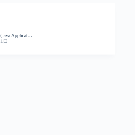
(Java Applicat…
21日