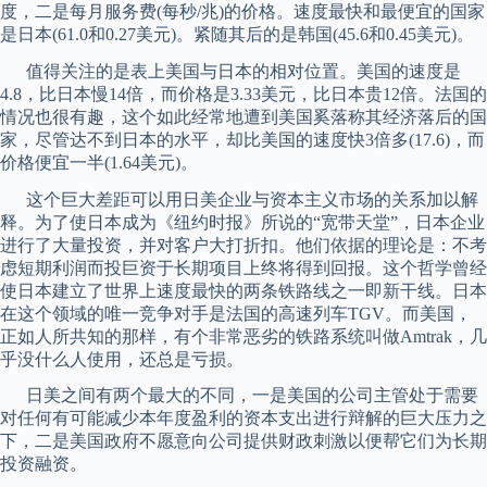
度，二是每月服务费(每秒/兆)的价格。速度最快和最便宜的国家
是日本(61.0和0.27美元)。紧随其后的是韩国(45.6和0.45美元)。
值得关注的是表上美国与日本的相对位置。美国的速度是
4.8，比日本慢14倍，而价格是3.33美元，比日本贵12倍。法国的
情况也很有趣，这个如此经常地遭到美国奚落称其经济落后的国
家，尽管达不到日本的水平，却比美国的速度快3倍多(17.6)，而
价格便宜一半(1.64美元)。
这个巨大差距可以用日美企业与资本主义市场的关系加以解
释。为了使日本成为《纽约时报》所说的“宽带天堂”，日本企业
进行了大量投资，并对客户大打折扣。他们依据的理论是：不考
虑短期利润而投巨资于长期项目上终将得到回报。这个哲学曾经
使日本建立了世界上速度最快的两条铁路线之一即新干线。日本
在这个领域的唯一竞争对手是法国的高速列车TGV。而美国，
正如人所共知的那样，有个非常恶劣的铁路系统叫做Amtrak，几
乎没什么人使用，还总是亏损。
日美之间有两个最大的不同，一是美国的公司主管处于需要
对任何有可能减少本年度盈利的资本支出进行辩解的巨大压力之
下，二是美国政府不愿意向公司提供财政刺激以便帮它们为长期
投资融资。