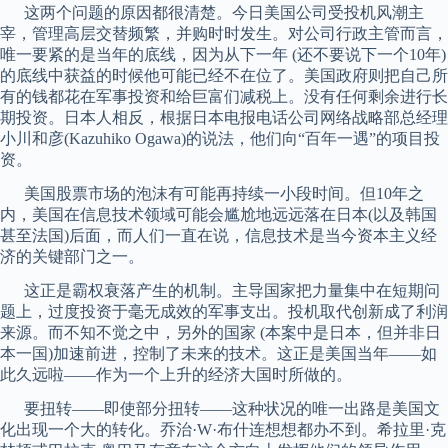
这两个问题的原因都很清楚。今日美国公司受投机风潮主
宰，管理高层交替频繁，并购时时发生。对公司行政主管而言，
唯一要紧的是当年的底线，因为从下一年 (还不要说下一个10年)
的底线中获益的时候他可能已经不在位了。美国政府则把自己所
有的钱都花在军事投资和给巨富们减税上。没有任何剩余进行长
期投资。日本人相反，根据日本电报电话公司网络战略部总经理
小川和彦(Kazuhiko Ogawa)的说法，他们向“百年一遇”的项目投
资。
美国股票市场的泡沫有可能再持续一小段时间。但10年之
内，美国在信息技术领域可能会尴尬地远远落在日本(以及韩国
甚至法国)后面，而人们一直在说，信息技术是当今资本主义经
济的关键部门之一。
这正是霸权衰落产生的机制。主导国家把力量集中在短期问
题上，过度投资于毫无成效的军事支出。投机取代创新成了利润
来源。而不知不觉之中，另外的国家 (本案中是日本，但并非日
本一国)加速前进，控制了未来的技术。这正是美国当年——如
此久远啦——作为一个上升的经济大国时所做的。
要扭转——即使部分扭转——这种状况的唯一出路是美国文
化出现一个大的转化。乔治·W·布什连想想都办不到。希拉里·克