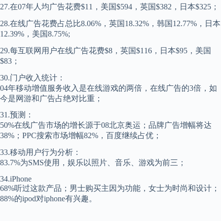
27.在07年人均广告花费$11，美国$594，英国$382，日本$325；
28.在线广告花费占总比8.06%，英国18.32%，韩国12.77%，日本
12.39%，美国8.75%;
29.每互联网用户在线广告花费$8，英国$116，日本$95，美国
$83；
30.门户收入统计：
04年移动增值服务收入是在线游戏的两倍，在线广告的3倍，如
今是网游和广告占绝对比重；
31.预测：
50%在线广告市场的增长源于08北京奥运；品牌广告增幅将达
38%；PPC搜索市场增幅82%，百度继续占优；
33.移动用户行为分析：
83.7%为SMS使用，娱乐以照片、音乐、游戏为前三；
34.iPhone
68%听过这款产品；男士购买主因为功能，女士为时尚和设计；
88%的ipod对iphone有兴趣。