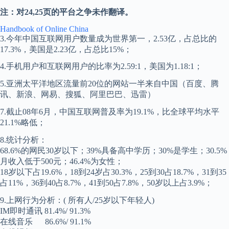
注：对24,25页的平台之争未作翻译。
Handbook of Online China
3.今年中国互联网用户数量成为世界第一，2.53亿，占总比的
17.3%，美国是2.23亿，占总比15%；
4.手机用户和互联网用户的比率为2.59:1，美国为1.18:1；
5.亚洲太平洋地区流量前20位的网站一半来自中国（百度、腾
讯、新浪、网易、搜狐、阿里巴巴、迅雷）
7.截止08年6月，中国互联网普及率为19.1%，比全球平均水平
21.1%略低；
8.统计分析：
68.6%的网民30岁以下；39%具备高中学历；30%是学生；30.5%
月收入低于500元；46.4%为女性；
18岁以下占19.6%，18到24岁占30.3%，25到30占18.7%，31到35
占11%，36到40占8.7%，41到50占7.8%，50岁以上占3.9%；
9.上网行为分析：( 所有人/25岁以下年轻人)
IM即时通讯 81.4%/ 91.3%
在线音乐 86.6%/ 91.1%