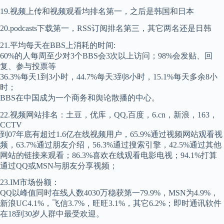
19.视频上传和视频观看均排名第一，之后是韩国和日本
20.podcasts下载第一，RSS订阅排名第三，其它两名还是日韩
21.平均每天在BBS上消耗的时间:
60%的人每周至少对3个BBS会3次以上访问；98%会发贴、回
复、参与投票等
36.3%每天1到3小时，44.7%每天3到8小时，15.1%每天多余8小
时；
BBS在中国成为一个商务和舆论散播的中心。
22.视频网站排名：土豆，优库，QQ,百度，6.cn，新浪，163，
CCTV
到07年底有超过1.6亿在线视频用户，65.9%通过视频网站观看视
频，63.7%通过朋友介绍，56.3%通过搜索引擎，42.5%通过其他
网站的链接来观看；86.3%喜欢在线观看电影电视；94.1%打算
通过QQ或MSN与朋友分享视频；
23.IM市场份额：
QQ以峰值同时在线人数4030万稳获第一79.9%，MSN为4.9%，
新浪UC4.1%，飞信3.7%，旺旺3.1%，其它6.2%；即时通讯软件
在18到30岁人群中最受欢迎。